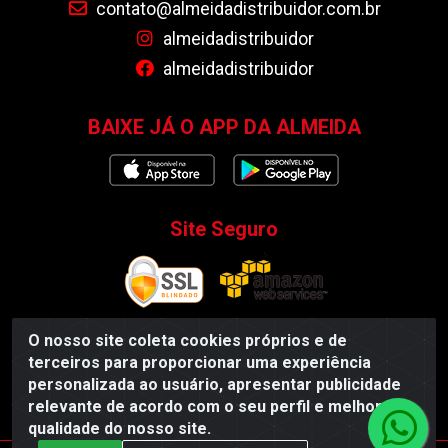
contato@almeidadistribuidor.com.br
almeidadistribuidor
almeidadistribuidor
BAIXE JÁ O APP DA ALMEIDA
Site Seguro
O nosso site coleta cookies próprios e de
terceiros para proporcionar uma experiência
Almeida Distribuidor - Rodovia BR 104, S/N, Centro -
personalizada ao usuário, apresentar publicidade
Esperança/PB - CEP 58135-000 - CNPJ 35.419.548/0001-55
relevante de acordo com o seu perfil e melhorar a
qualidade do nosso site.