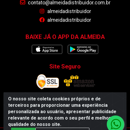
contato@almeidadistribuidor.com.br
almeidadistribuidor
almeidadistribuidor
BAIXE JÁ O APP DA ALMEIDA
Site Seguro
O nosso site coleta cookies próprios e de
terceiros para proporcionar uma experiência
Almeida Distribuidor - Rodovia BR 104, S/N, Centro -
personalizada ao usuário, apresentar publicidade
Esperança/PB - CEP 58135-000 - CNPJ 35.419.548/0001-55
relevante de acordo com o seu perfil e melhorar a
qualidade do nosso site.