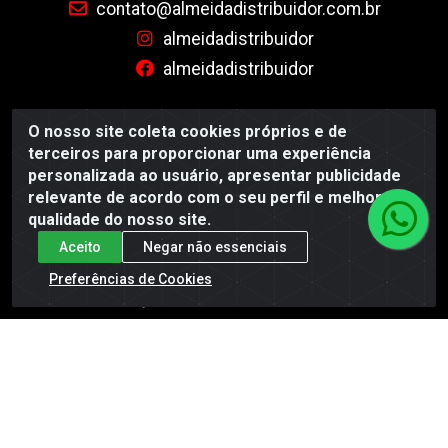
contato@almeidadistribuidor.com.br
almeidadistribuidor
almeidadistribuidor
BAIXE JÁ O APP DA ALMEIDA
O nosso site coleta cookies próprios e de
terceiros para proporcionar uma experiência
personalizada ao usuário, apresentar publicidade
relevante de acordo com o seu perfil e melhorar a
qualidade do nosso site.
Site Seguro
Aceito
Negar não essenciais
Preferências de Cookies
Almeida Distribuidor - Rodovia BR 104, S/N, Centro -
Esperança/PB - CEP 58135-000 - CNPJ 35.419.548/0001-55