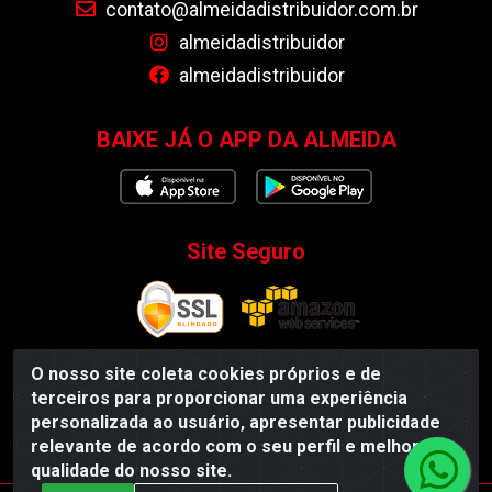
contato@almeidadistribuidor.com.br
almeidadistribuidor
almeidadistribuidor
BAIXE JÁ O APP DA ALMEIDA
Site Seguro
O nosso site coleta cookies próprios e de
terceiros para proporcionar uma experiência
Almeida Distribuidor - Rodovia BR 104, S/N, Centro -
personalizada ao usuário, apresentar publicidade
Esperança/PB - CEP 58135-000 - CNPJ 35.419.548/0001-55
relevante de acordo com o seu perfil e melhorar a
qualidade do nosso site.