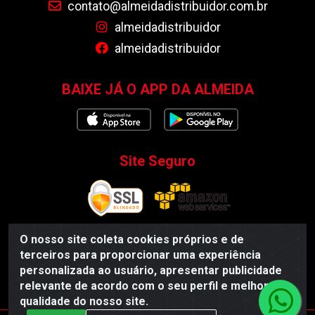
contato@almeidadistribuidor.com.br
almeidadistribuidor
almeidadistribuidor
BAIXE JÁ O APP DA ALMEIDA
Site Seguro
O nosso site coleta cookies próprios e de
terceiros para proporcionar uma experiência
Almeida Distribuidor - Rodovia BR 104, S/N, Centro -
personalizada ao usuário, apresentar publicidade
Esperança/PB - CEP 58135-000 - CNPJ 35.419.548/0001-55
relevante de acordo com o seu perfil e melhorar a
qualidade do nosso site.