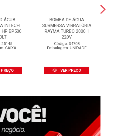
D ÁGUA
BOMBA DE ÁGUA
SALVA P
CA INTECH
SUBMERSA VIBRATÓRIA
SALVABRAS
 HP BP500
RAYMA TURBO 2000 1
S/APLI
OLT
220V
Código:
Embalage
: 25145
Código: 34708
m: CAIXA
Embalagem: UNIDADE
VER
 PREÇO
VER PREÇO