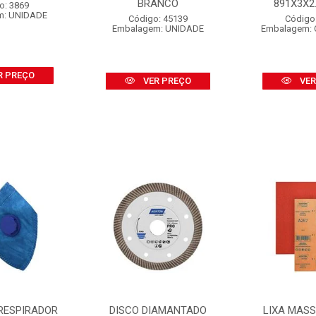
BRANCO
891X3X2.1
o: 3869
m: UNIDADE
Código: 45139
Código
Embalagem: UNIDADE
Embalagem: 
R PREÇO
VER PREÇO
VER
RESPIRADOR
DISCO DIAMANTADO
LIXA MAS