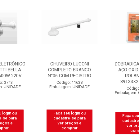
O LUCONI
DOBRADIÇA DE CANTO
CABO F
O BRANCO
AÇO OXIDADO COM
COBRECO
 REGISTRO
ROLAMENTO
AMARELO 
891X3X2.1/2 SIL...
ROLO COM
: 11638
m: UNIDADE
Código: 3569
Código
Embalagem: CARTELA C/3
Embalag
 login ou
Faça seu login ou
Faça seu
e-se para
cadastre-se para
cadastre
reços e
ver preços e
ver pr
prar
comprar
com