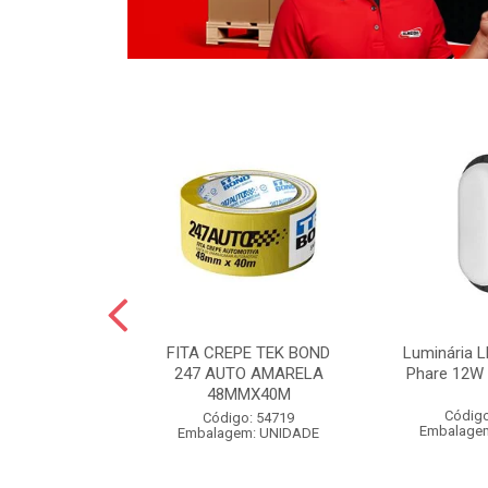
LO BOLA
FITA CREPE TEK BOND
Luminária L
 POLIDO 1KG
247 AUTO AMARELA
Phare 12W 
48MMX40M
o: 54826
Código
Código: 54719
m: UNIDADE
Embalage
Embalagem: UNIDADE