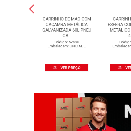
 PINTURA LÃ
CARRINHO DE MÃO COM
CARRINH
FINOX 09CM
CAÇAMBA METÁLICA
ESFERA C
 CABO
GALVANIZADA 60L PNEU
METÁLICO
CA...
4
o: 52316
m: UNIDADE
Código: 52690
Código
Embalagem: UNIDADE
Embalage
R PREÇO
VER PREÇO
VE