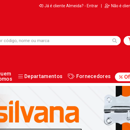
Já é cliente Almeida? - Entrar
|
Não é clie
Quem
Departamentos
Fornecedores
Of
omos