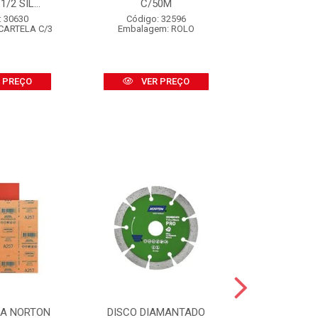
/2 SIL...
C/50M
BSA-2
: 30630
Código: 32596
Código:
CARTELA C/3
Embalagem: ROLO
Embalagem
 PREÇO
VER PREÇO
VER
SA NORTON
DISCO DIAMANTADO
DISCO DI