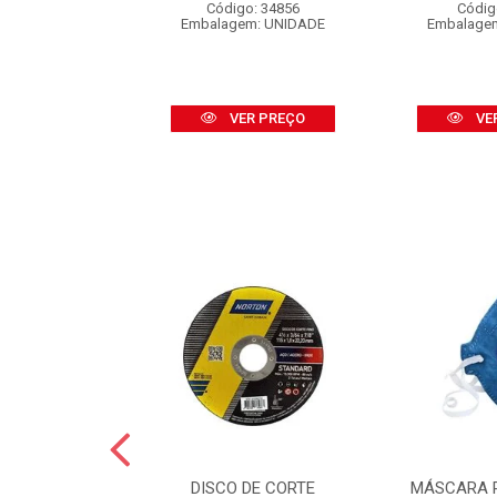
o: 16453
Código: 34856
Códig
 CARTELA C/2
Embalagem: UNIDADE
Embalage
R PREÇO
VER PREÇO
VE
GUA NORTON
DISCO DE CORTE
MÁSCARA 