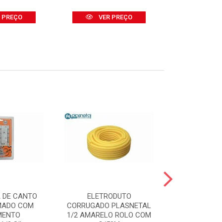
 PREÇO
VER PREÇO
VER
 DE CANTO
ELETRODUTO
BOMBA D
MADO COM
CORRUGADO PLASNETAL
SUBMERSA 
MENTO
1/2 AMARELO ROLO COM
2000 400W -