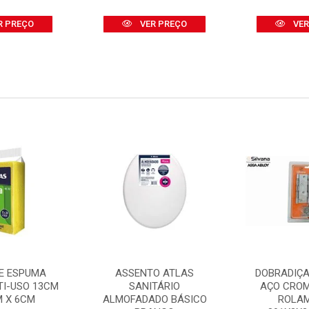
R PREÇO
VER PREÇO
VER
E ESPUMA
ASSENTO ATLAS
DOBRADIÇA
TI-USO 13CM
SANITÁRIO
AÇO CRO
M X 6CM
ALMOFADADO BÁSICO
ROLA