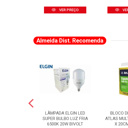
R PREÇO
VER PREÇO
VE
Almeida Dist. Recomenda
A DE CANTO
LÂMPADA ELGIN LED
BLOCO D
VADO 883 X 2
SUPER BULBO LUZ FRIA
ATLAS MUL
LVANA
6500K 20W BIVOLT
X 20C