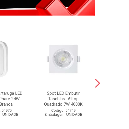
artaruga LED
Spot LED Embutir
FIXA FIO BR
 Phare 24W
Taschibra Alltop
BRANCO 
Branca
Quadrado 7W 4000K
Código:
: 54975
Código: 54749
Embalagem
: UNIDADE
Embalagem: UNIDADE