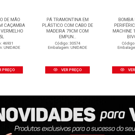
O DE MÃO
PÁ TRAMONTINA EM
BOMBA 
OM CAÇAMBA
PLÁSTICO COM CABO DE
PERIFÉRI
 VERMELHO
MADEIRA 79CM COM
MACHINE 1
5L
EMPUN...
BIV
: 46931
Código: 30574
Código
m: UNIDADE
Embalagem: UNIDADE
Embalage
R PREÇO
VER PREÇO
VER