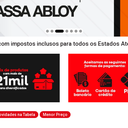
com impostos inclusos para todos os Estados At
ovidades na Tabela
Menor Preço