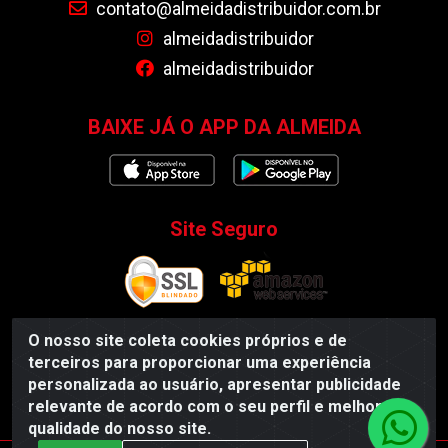
contato@almeidadistribuidor.com.br
almeidadistribuidor
almeidadistribuidor
BAIXE JÁ O APP DA ALMEIDA
Site Seguro
O nosso site coleta cookies próprios e de
terceiros para proporcionar uma experiência
Almeida Distribuidor - Rodovia BR 104, S/N, Centro -
personalizada ao usuário, apresentar publicidade
Esperança/PB - CEP 58135-000 - CNPJ 35.419.548/0001-55
relevante de acordo com o seu perfil e melhorar a
qualidade do nosso site.