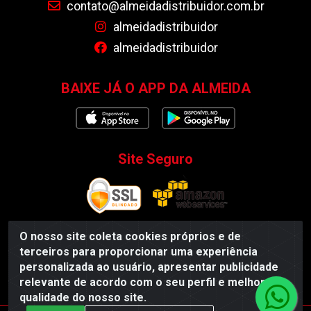
contato@almeidadistribuidor.com.br
almeidadistribuidor
almeidadistribuidor
BAIXE JÁ O APP DA ALMEIDA
Site Seguro
O nosso site coleta cookies próprios e de
terceiros para proporcionar uma experiência
Almeida Distribuidor - Rodovia BR 104, S/N, Centro -
personalizada ao usuário, apresentar publicidade
Esperança/PB - CEP 58135-000 - CNPJ 35.419.548/0001-55
relevante de acordo com o seu perfil e melhorar a
qualidade do nosso site.