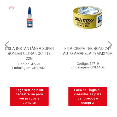
FITA CREPE TEK BOND 247
ELETRODUTO CORRUGADO
AUTO AMARELA 48MMX40M
PLASNETAL 1/2 AMARELO
ROLO COM C/50M
Código: 54719
Código: 32596
Embalagem: UNIDADE
Embalagem: ROLO
Faça seu login ou
Faça seu login ou
cadastre-se para
cadastre-se para
ver preços e
ver preços e
comprar
comprar