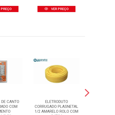
 PREÇO
VER PREÇO
VER
 DE CANTO
ELETRODUTO
TRINCHA
MADO COM
CORRUGADO PLASNETAL
(REF.395/7
MENTO
1/2 AMARELO ROLO COM
GR