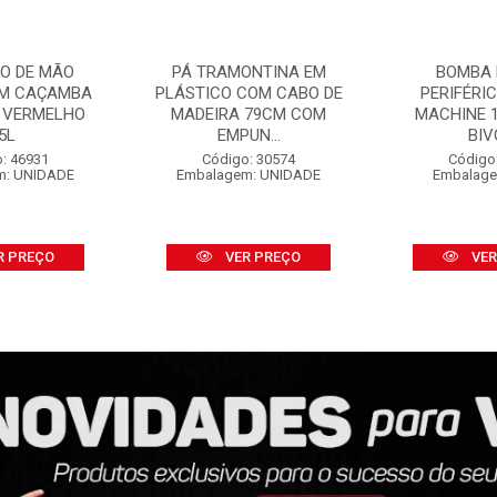
O DE MÃO
PÁ TRAMONTINA EM
BOMBA 
OM CAÇAMBA
PLÁSTICO COM CABO DE
PERIFÉRI
 VERMELHO
MADEIRA 79CM COM
MACHINE 1
5L
EMPUN...
BIV
: 46931
Código: 30574
Código
m: UNIDADE
Embalagem: UNIDADE
Embalage
R PREÇO
VER PREÇO
VER