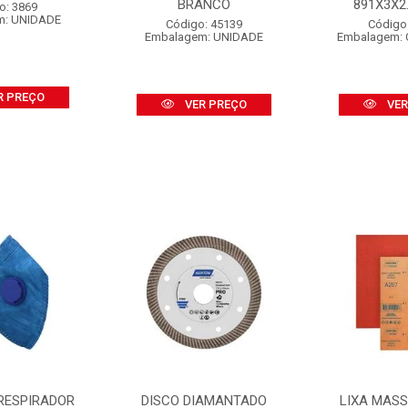
BRANCO
891X3X2.1
o: 3869
m: UNIDADE
Código: 45139
Código
Embalagem: UNIDADE
Embalagem: 
R PREÇO
VER PREÇO
VER
RESPIRADOR
DISCO DIAMANTADO
LIXA MAS