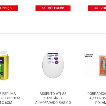
R PREÇO
VER PREÇO
VER
E ESPUMA
ASSENTO ATLAS
DOBRADIÇA
TI-USO 13CM
SANITÁRIO
AÇO CRO
M X 6CM
ALMOFADADO BÁSICO
ROLA