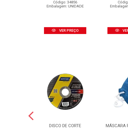
o: 16453
Código: 34856
Códig
 CARTELA C/2
Embalagem: UNIDADE
Embalage
R PREÇO
VER PREÇO
VE
GUA NORTON
DISCO DE CORTE
MÁSCARA 