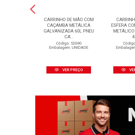
 PINTURA LÃ
CARRINHO DE MÃO COM
CARRINH
FINOX 09CM
CAÇAMBA METÁLICA
ESFERA C
 CABO
GALVANIZADA 60L PNEU
METÁLICO
CA...
4
o: 52316
m: UNIDADE
Código: 52690
Código
Embalagem: UNIDADE
Embalage
R PREÇO
VER PREÇO
VE