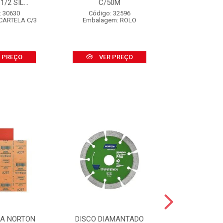
/2 SIL...
C/50M
Código
Embalagem
: 30630
Código: 32596
CARTELA C/3
Embalagem: ROLO
VER
 PREÇO
VER PREÇO
SA NORTON
DISCO DIAMANTADO
DISCO DI