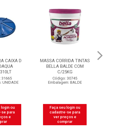
A CAIXA D
MASSA CORRIDA TINTAS
CAIXA PARA
DAQUA
BELLA BALDE COM
PEDREIRO 
.310LT
C/25KG
LIT
: 31665
Código: 30745
Código:
: UNIDADE
Embalagem: BALDE
Embalagem
 login ou
Faça seu login ou
Faça seu 
-se para
cadastre-se para
cadastre
eços e
ver preços e
ver pr
prar
comprar
comp