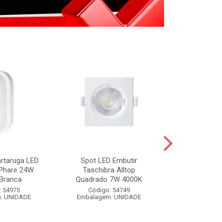
artaruga LED
Spot LED Embutir
FIXA FIO BR
 Phare 24W
Taschibra Alltop
BRANCO 
Branca
Quadrado 7W 4000K
Código:
: 54975
Código: 54749
Embalagem
: UNIDADE
Embalagem: UNIDADE