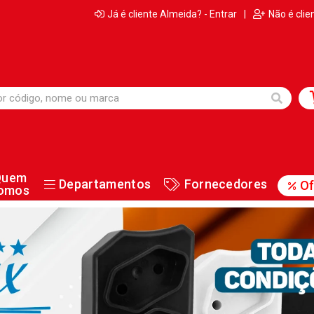
Já é cliente Almeida? - Entrar
|
Não é clie
Quem
Departamentos
Fornecedores
Of
omos