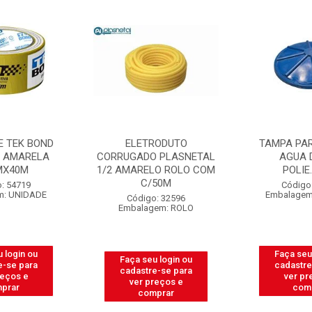
E TEK BOND
ELETRODUTO
TAMPA PAR
O AMARELA
CORRUGADO PLASNETAL
AGUA 
MX40M
1/2 AMARELO ROLO COM
POLIE
C/50M
: 54719
Código
m: UNIDADE
Embalagem
Código: 32596
Embalagem: ROLO
 login ou
Faça seu
Faça seu login ou
e-se para
cadastre
cadastre-se para
reços e
ver pr
ver preços e
prar
com
comprar