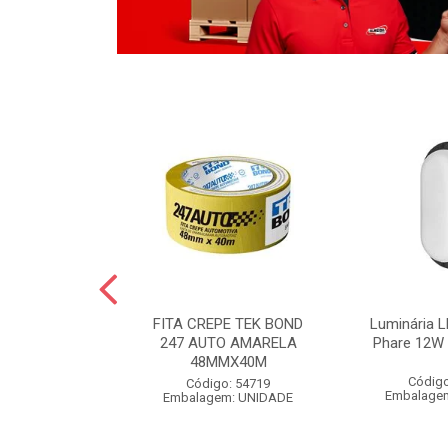
LO BOLA
FITA CREPE TEK BOND
Luminária L
 POLIDO 1KG
247 AUTO AMARELA
Phare 12W 
48MMX40M
o: 54826
Código
Código: 54719
m: UNIDADE
Embalage
Embalagem: UNIDADE