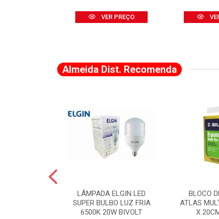
R PREÇO
VER PREÇO
VE
Almeida Dist. Recomenda
A DE CANTO
LÂMPADA ELGIN LED
BLOCO D
VADO 883 X 2
SUPER BULBO LUZ FRIA
ATLAS MUL
LVANA
6500K 20W BIVOLT
X 20C