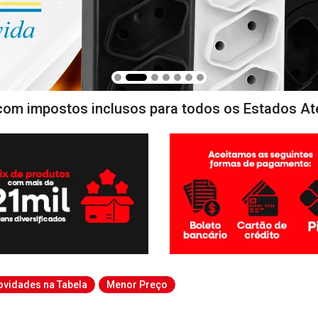
com impostos inclusos para todos os Estados At
ovidades na Tabela
Menor Preço