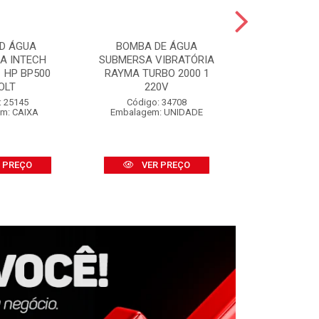
D ÁGUA
BOMBA DE ÁGUA
SALVA P
CA INTECH
SUBMERSA VIBRATÓRIA
SALVABRAS
 HP BP500
RAYMA TURBO 2000 1
S/APLI
OLT
220V
Código:
Embalage
: 25145
Código: 34708
m: CAIXA
Embalagem: UNIDADE
VER
 PREÇO
VER PREÇO