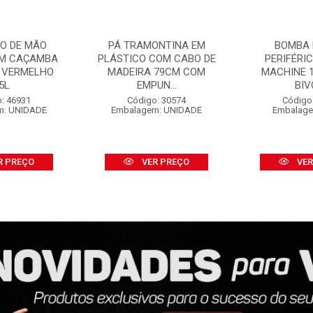
O DE MÃO
PÁ TRAMONTINA EM
BOMBA 
OM CAÇAMBA
PLÁSTICO COM CABO DE
PERIFÉRI
 VERMELHO
MADEIRA 79CM COM
MACHINE 1
5L
EMPUN...
BIV
: 46931
Código: 30574
Código
m: UNIDADE
Embalagem: UNIDADE
Embalage
R PREÇO
VER PREÇO
VER