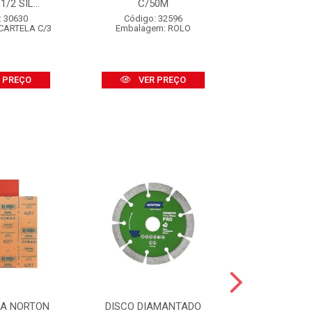
/2 SIL...
C/50M
BSA-2
: 30630
Código: 32596
Código:
CARTELA C/3
Embalagem: ROLO
Embalagem
 PREÇO
VER PREÇO
VER
SA NORTON
DISCO DIAMANTADO
DISCO DI