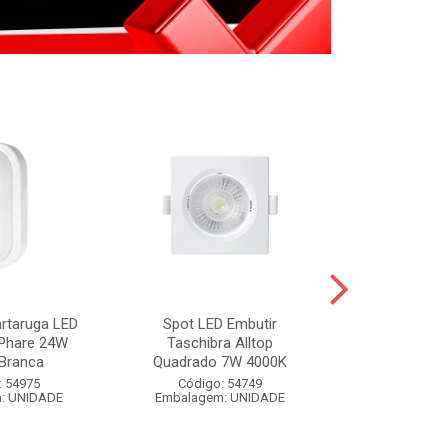
artaruga LED
Spot LED Embutir
FIXA FIO BR
 Phare 24W
Taschibra Alltop
BRANCO 
Branca
Quadrado 7W 4000K
Código:
: 54975
Código: 54749
Embalagem
: UNIDADE
Embalagem: UNIDADE