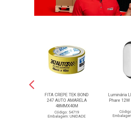
LO BOLA
FITA CREPE TEK BOND
Luminária L
 POLIDO 1KG
247 AUTO AMARELA
Phare 12W 
48MMX40M
o: 54826
Código
Código: 54719
m: UNIDADE
Embalage
Embalagem: UNIDADE