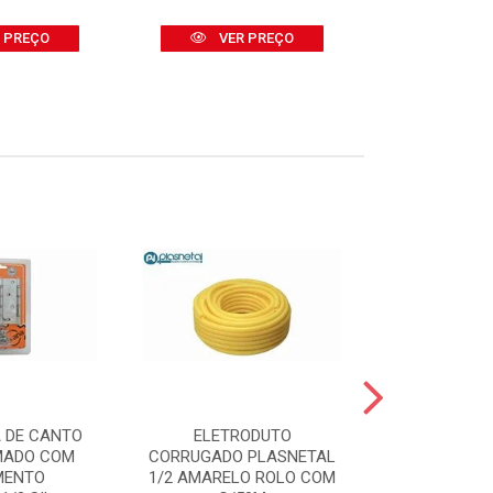
 PREÇO
VER PREÇO
VER
 DE CANTO
ELETRODUTO
BOMBA D
MADO COM
CORRUGADO PLASNETAL
SUBMERSA 
MENTO
1/2 AMARELO ROLO COM
2000 400W -