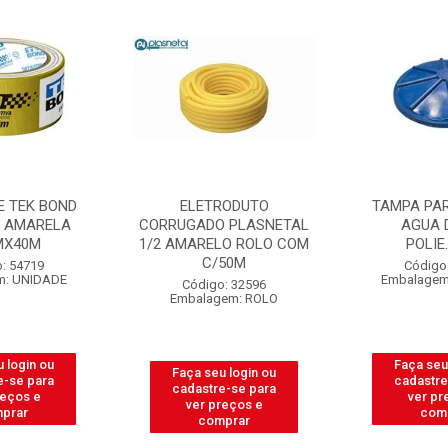
RODUTO
TAMPA PARA CAIXA D
MASSA CORR
 PLASNETAL
AGUA DAQUA
BELLA B
LO ROLO COM
POLIE.310LT
C/2
50M
Código: 31665
Código
Embalagem: UNIDADE
Embalage
: 32596
em: ROLO
Faça seu login ou
Faça seu
 login ou
cadastre-se para
cadastre
e-se para
ver preços e
ver pr
reços e
comprar
com
prar