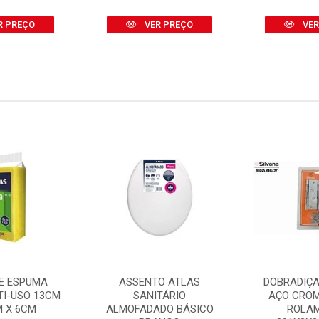
R PREÇO
VER PREÇO
VER
E ESPUMA
ASSENTO ATLAS
DOBRADIÇA
TI-USO 13CM
SANITÁRIO
AÇO CRO
M X 6CM
ALMOFADADO BÁSICO
ROLA