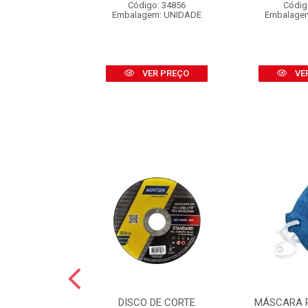
o: 16453
Código: 34856
Códig
 CARTELA C/2
Embalagem: UNIDADE
Embalage
R PREÇO
VER PREÇO
VE
GUA NORTON
DISCO DE CORTE
MÁSCARA 