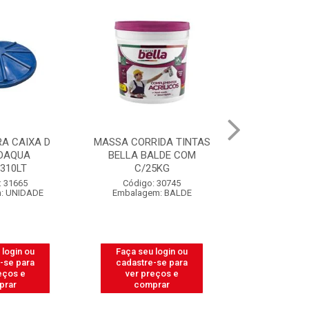
IDA TINTAS
CAIXA PARA MASSA DE
CARRINHO
ALDE COM
PEDREIRO LUCONI 18
THOR VE
5KG
LITROS
PROFISSIO
: 30745
Código: 39460
Código:
m: BALDE
Embalagem: UNIDADE
Embalagem
 login ou
Faça seu login ou
Faça seu 
-se para
cadastre-se para
cadastre
eços e
ver preços e
ver pr
prar
comprar
comp