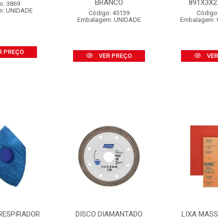
BRANCO
891X3X2.1
o: 3869
m: UNIDADE
Código: 45139
Código
Embalagem: UNIDADE
Embalagem: 
R PREÇO
VER PREÇO
VER
RESPIRADOR
DISCO DIAMANTADO
LIXA MAS