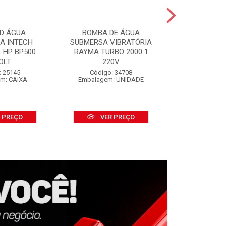
D ÁGUA
BOMBA DE ÁGUA
SALVA P
CA INTECH
SUBMERSA VIBRATÓRIA
SALVABRAS
 HP BP500
RAYMA TURBO 2000 1
S/APLI
OLT
220V
Código:
Embalage
: 25145
Código: 34708
m: CAIXA
Embalagem: UNIDADE
VER
 PREÇO
VER PREÇO