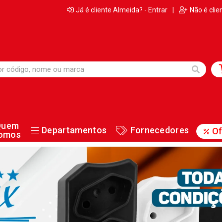
Já é cliente Almeida? - Entrar
|
Não é clie
Quem
Departamentos
Fornecedores
Of
omos