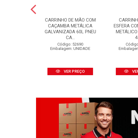
 PINTURA LÃ
CARRINHO DE MÃO COM
CARRINH
FINOX 09CM
CAÇAMBA METÁLICA
ESFERA C
 CABO
GALVANIZADA 60L PNEU
METÁLICO
CA...
4
o: 52316
m: UNIDADE
Código: 52690
Código
Embalagem: UNIDADE
Embalage
R PREÇO
VER PREÇO
VE