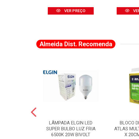
R PREÇO
VER PREÇO
VE
Almeida Dist. Recomenda
A DE CANTO
LÂMPADA ELGIN LED
BLOCO D
VADO 883 X 2
SUPER BULBO LUZ FRIA
ATLAS MUL
LVANA
6500K 20W BIVOLT
X 20C