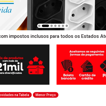
com impostos inclusos para todos os Estados At
ovidades na Tabela
Menor Preço