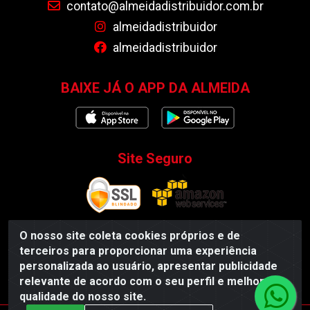
contato@almeidadistribuidor.com.br
almeidadistribuidor
almeidadistribuidor
BAIXE JÁ O APP DA ALMEIDA
Site Seguro
O nosso site coleta cookies próprios e de
terceiros para proporcionar uma experiência
Almeida Distribuidor - Rodovia BR 104, S/N, Centro -
personalizada ao usuário, apresentar publicidade
Esperança/PB - CEP 58135-000 - CNPJ 35.419.548/0001-55
relevante de acordo com o seu perfil e melhorar a
qualidade do nosso site.