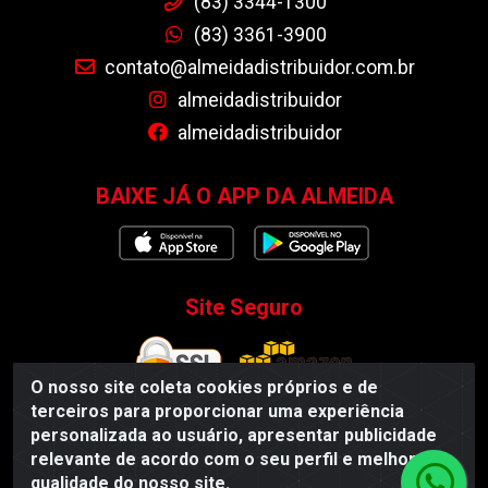
(83) 3344-1300
(83) 3361-3900
contato@almeidadistribuidor.com.br
almeidadistribuidor
almeidadistribuidor
BAIXE JÁ O APP DA ALMEIDA
Site Seguro
O nosso site coleta cookies próprios e de
terceiros para proporcionar uma experiência
personalizada ao usuário, apresentar publicidade
relevante de acordo com o seu perfil e melhorar a
Almeida Distribuidor - Rodovia BR 104, S/N, Centro -
qualidade do nosso site.