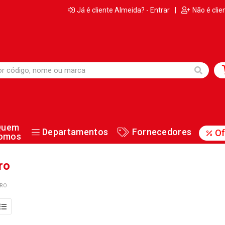
Já é cliente Almeida? - Entrar
|
Não é clie
Quem
Departamentos
Fornecedores
Of
omos
ro
DRO