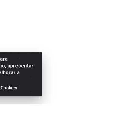
para
io, apresentar
elhorar a
 Cookies