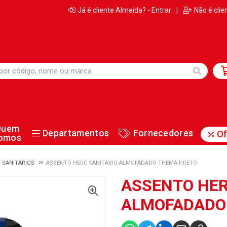
Já é cliente Almeida? - Entrar
|
Não é clie
Quem
Departamentos
Fornecedores
Of
omos
 SANITÁRIOS
ASSENTO HERC SANITÁRIO ALMOFADADO THEMA PRETO
ASSENTO HER
ALMOFADADO