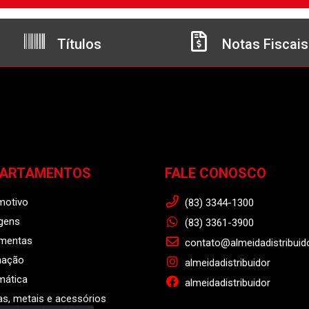
Títulos
Notas Fiscais
PARTAMENTOS
FALE CONOSCO
motivo
(83) 3344-1300
gens
(83) 3361-3900
amentas
contato@almeidadistribuid
nação
almeidadistribuidor
mática
almeidadistribuidor
s, metais e acessórios