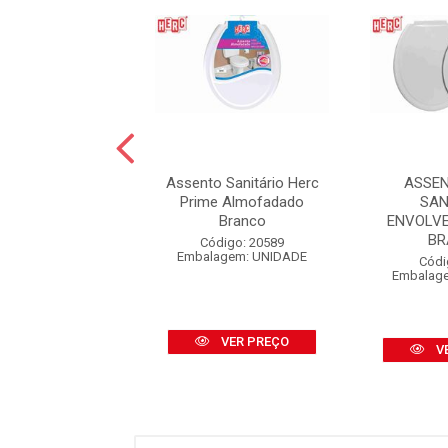
ENTO ATLAS
Assento Sanitário Herc
ASSE
ANITÁRIO
Prime Almofadado
SAN
MOFADADO
Branco
ENVOLVE
SICO BRANCO
BR
Código: 20589
Embalagem: UNIDADE
digo: 42246
Códi
agem: UNIDADE
Embalag
VER PREÇO
VER PREÇO
V