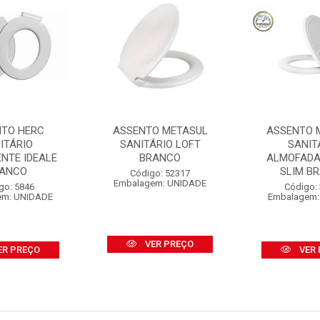
NTO HERC
ASSENTO METASUL
ASSENTO 
ITÁRIO
SANITÁRIO LOFT
SANIT
NTE IDEALE
BRANCO
ALMOFADA
ANCO
SLIM B
Código: 52317
Embalagem: UNIDADE
go: 5846
Código:
em: UNIDADE
Embalagem:
VER PREÇO
ER PREÇO
VER 