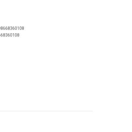
898668360108
8668360108