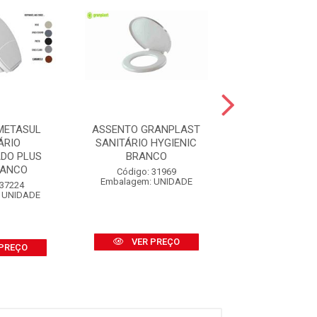
METASUL
ASSENTO GRANPLAST
ASSENTO GRA
ÁRIO
SANITÁRIO HYGIENIC
SANITÁR
DO PLUS
BRANCO
ALMOFAD
RANCO
HYGIENIC B
Código: 31969
Embalagem: UNIDADE
 37224
Código: 34
 UNIDADE
Embalagem: U
VER PREÇO
PREÇO
VER PR