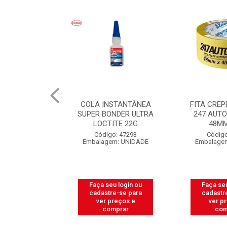
COLA INSTANTÂNEA
FITA CREPE TEK BOND
SUPER BONDER ULTRA
247 AUTO AMARELA
LOCTITE 22G
48MMX40M
Código: 47293
Código: 54719
Embalagem: UNIDADE
Embalagem: UNIDADE
Faça seu login ou
Faça seu login ou
cadastre-se para
cadastre-se para
ver preços e
ver preços e
comprar
comprar