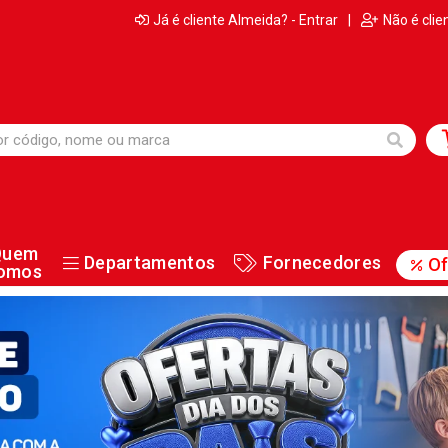
Já é cliente Almeida? - Entrar
|
Não é clie
Quem
Departamentos
Fornecedores
Of
omos