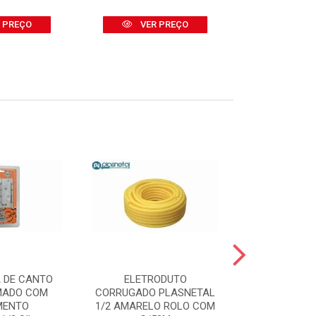
 PREÇO
VER PREÇO
VER
 DE CANTO
ELETRODUTO
BOMBA D
MADO COM
CORRUGADO PLASNETAL
SUBMERSA 
MENTO
1/2 AMARELO ROLO COM
2000 400W -