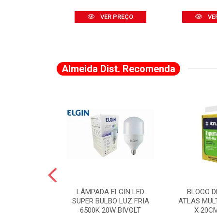
R PREÇO
VER PREÇO
VE
Almeida Dist. Recomenda
A DE CANTO
LÂMPADA ELGIN LED
BLOCO D
VADO 883 X 2
SUPER BULBO LUZ FRIA
ATLAS MUL
LVANA
6500K 20W BIVOLT
X 20C