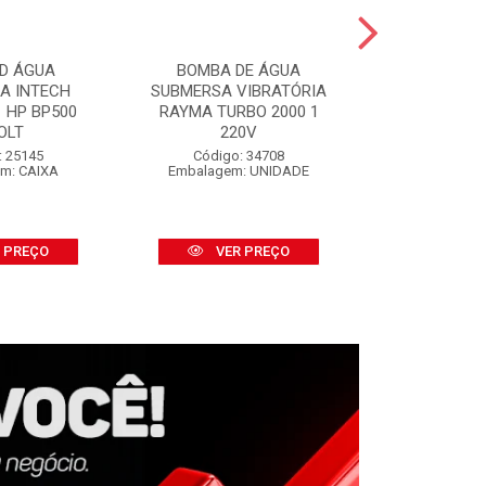
D ÁGUA
BOMBA DE ÁGUA
SALVA P
CA INTECH
SUBMERSA VIBRATÓRIA
SALVABRAS
 HP BP500
RAYMA TURBO 2000 1
S/APLI
OLT
220V
Código:
Embalage
: 25145
Código: 34708
m: CAIXA
Embalagem: UNIDADE
VER
 PREÇO
VER PREÇO