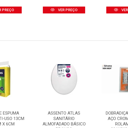
R PREÇO
VER PREÇO
VER
E ESPUMA
ASSENTO ATLAS
DOBRADIÇA
TI-USO 13CM
SANITÁRIO
AÇO CRO
M X 6CM
ALMOFADADO BÁSICO
ROLA