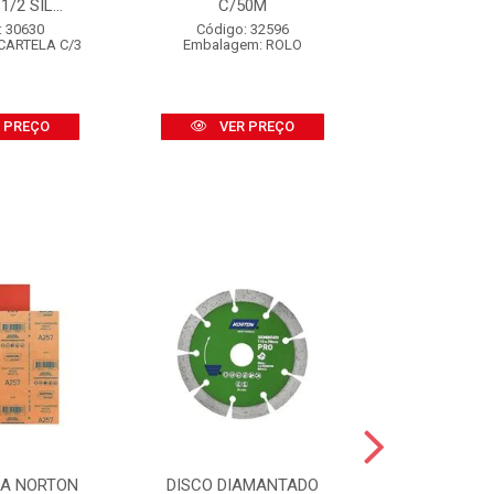
/2 SIL...
C/50M
BSA-2
: 30630
Código: 32596
Código:
CARTELA C/3
Embalagem: ROLO
Embalagem
 PREÇO
VER PREÇO
VER
SA NORTON
DISCO DIAMANTADO
DISCO DI