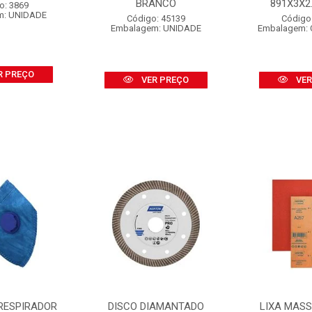
BRANCO
891X3X2.1
o: 3869
m: UNIDADE
Código: 45139
Código
Embalagem: UNIDADE
Embalagem: 
R PREÇO
VER PREÇO
VER
RESPIRADOR
DISCO DIAMANTADO
LIXA MAS