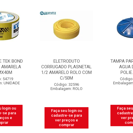
ELETRODUTO
TAMPA PARA CAIXA D
CORRUGADO PLASNETAL
AGUA DAQUA
1/2 AMARELO ROLO COM
POLIE.310LT
C/50M
Código: 31665
Embalagem: UNIDADE
Código: 32596
Embalagem: ROLO
Faça seu login ou
Faça seu login ou
cadastre-se para
cadastre-se para
ver preços e
ver preços e
comprar
comprar