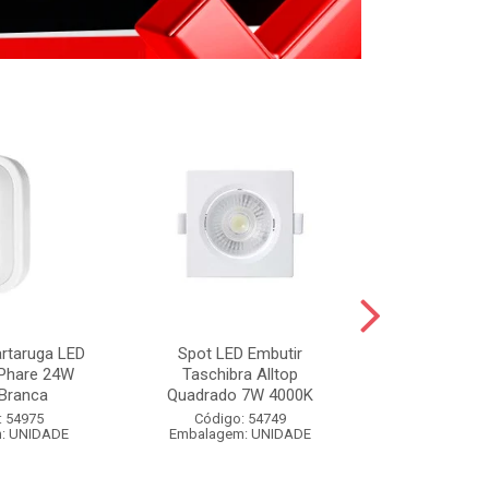
artaruga LED
Spot LED Embutir
FIXA FIO BR
 Phare 24W
Taschibra Alltop
BRANCO 
Branca
Quadrado 7W 4000K
Código:
: 54975
Código: 54749
Embalagem
: UNIDADE
Embalagem: UNIDADE