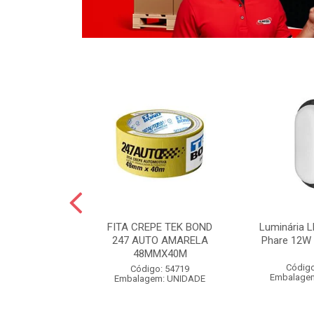
LO BOLA
FITA CREPE TEK BOND
Luminária L
 POLIDO 1KG
247 AUTO AMARELA
Phare 12W 
48MMX40M
o: 54826
Código
Código: 54719
m: UNIDADE
Embalage
Embalagem: UNIDADE