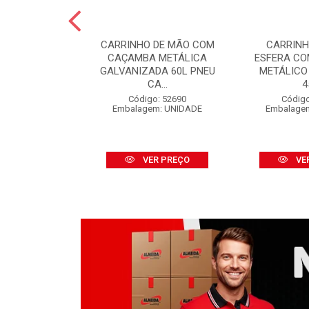
 PINTURA LÃ
CARRINHO DE MÃO COM
CARRINH
FINOX 09CM
CAÇAMBA METÁLICA
ESFERA C
 CABO
GALVANIZADA 60L PNEU
METÁLICO
CA...
4
o: 52316
m: UNIDADE
Código: 52690
Código
Embalagem: UNIDADE
Embalage
R PREÇO
VER PREÇO
VE