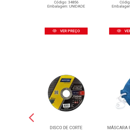
o: 16453
Código: 34856
Códig
 CARTELA C/2
Embalagem: UNIDADE
Embalage
R PREÇO
VER PREÇO
VE
GUA NORTON
DISCO DE CORTE
MÁSCARA 