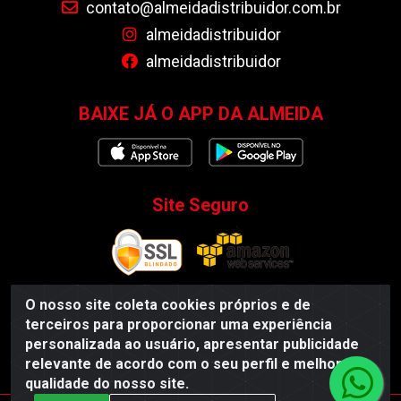
contato@almeidadistribuidor.com.br
almeidadistribuidor
almeidadistribuidor
BAIXE JÁ O APP DA ALMEIDA
Site Seguro
O nosso site coleta cookies próprios e de
terceiros para proporcionar uma experiência
Almeida Distribuidor - Rodovia BR 104, S/N, Centro -
personalizada ao usuário, apresentar publicidade
Esperança/PB - CEP 58135-000 - CNPJ 35.419.548/0001-55
relevante de acordo com o seu perfil e melhorar a
qualidade do nosso site.