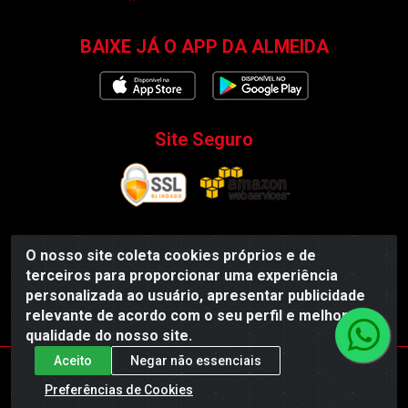
BAIXE JÁ O APP DA ALMEIDA
Site Seguro
O nosso site coleta cookies próprios e de
Almeida Distribuidor - Rodovia BR 104, S/N, Centro -
terceiros para proporcionar uma experiência
Esperança/PB - CEP 58135-000 - CNPJ
personalizada ao usuário, apresentar publicidade
35.419.548/0001-55
relevante de acordo com o seu perfil e melhorar a
qualidade do nosso site.
Aceito
Negar não essenciais
Preferências de Cookies