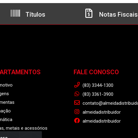
Títulos
Notas Fiscais
PARTAMENTOS
FALE CONOSCO
motivo
(83) 3344-1300
gens
(83) 3361-3900
amentas
contato@almeidadistribuid
nação
almeidadistribuidor
mática
almeidadistribuidor
s, metais e acessórios