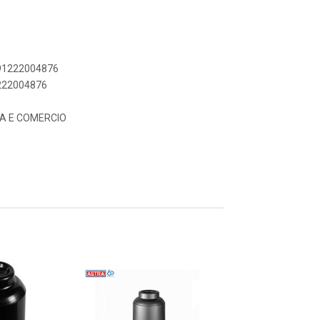
891222004876
1222004876
IA E COMERCIO