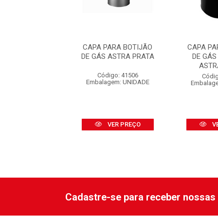
PARA BOTIJÃO
CAPA PARA BOTIJÃO
CAPA PA
ÁS PLÁSTICO
DE GÁS ASTRA PRATA
DE GÁS
TRA PRETO
ASTR
Código: 41506
digo: 47315
Códig
Embalagem: UNIDADE
agem: UNIDADE
Embalag
VER PREÇO
VER PREÇO
V
Cadastre-se para receber nossas 