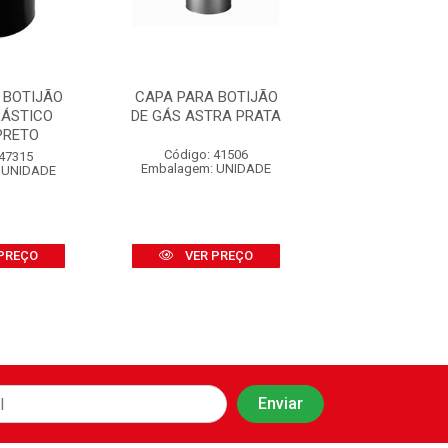
 BOTIJÃO
CAPA PARA BOTIJÃO
CAPA PARA B
LÁSTICO
DE GÁS ASTRA PRATA
DE GÁS PLÁ
PRETO
ASTRA PR
Código: 41506
 47315
Código: 47
Embalagem: UNIDADE
 UNIDADE
Embalagem: U
PREÇO
VER PREÇO
VER PR