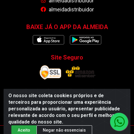
almeidadistribuidor
almeidadistribuidor
BAIXE JÁ O APP DA ALMEIDA
Site Seguro
O nosso site coleta cookies próprios e de
Almeida Distribuidor - Rodovia BR 104, S/N, Centro -
terceiros para proporcionar uma experiência
Esperança/PB - CEP 58135-000 - CNPJ
personalizada ao usuário, apresentar publicidade
35.419.548/0001-55
relevante de acordo com o seu perfil e melhorar a
qualidade do nosso site.
Aceito
Negar não essenciais