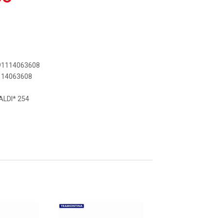
891114063608
1114063608
LDI* 254