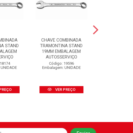
MBINADA
CHAVE COMBINADA
CHAVE COMB
NA STAND
TRAMONTINA STAND
TRAMONTINA
BALAGEM
19MM EMBALAGEM
17MM EMBA
ERVIÇO
AUTOSSERVIÇO
AUTOSSER
 18174
Código: 19596
Código: 19
 UNIDADE
Embalagem: UNIDADE
Embalagem: U
PREÇO
VER PREÇO
VER PR