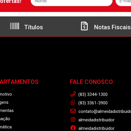
ofertas!
Títulos
Notas Fiscais
PARTAMENTOS
FALE CONOSCO
motivo
(83) 3344-1300
gens
(83) 3361-3900
amentas
contato@almeidadistribuid
nação
almeidadistribuidor
mática
almeidadistribuidor