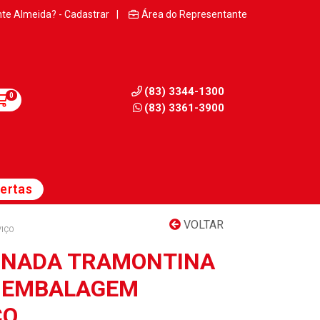
nte Almeida? - Cadastrar
|
Área do Representante
(83) 3344-1300
0
(83) 3361-3900
ertas
VOLTAR
IÇO
INADA TRAMONTINA
 EMBALAGEM
ÇO