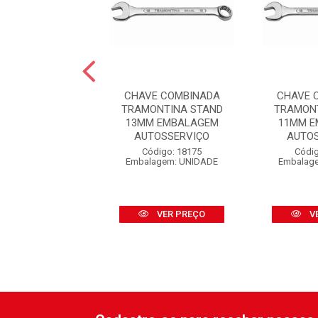
E COMBINADA
CHAVE COMBINADA
CHAVE 
NTINA MASTER
TRAMONTINA STAND
TRAMON
6 EMBALAGEM
13MM EMBALAGEM
11MM E
TOSSERV...
AUTOSSERVIÇO
AUTO
digo: 35417
Código: 18175
Códig
agem: UNIDADE
Embalagem: UNIDADE
Embalag
VER PREÇO
VER PREÇO
V