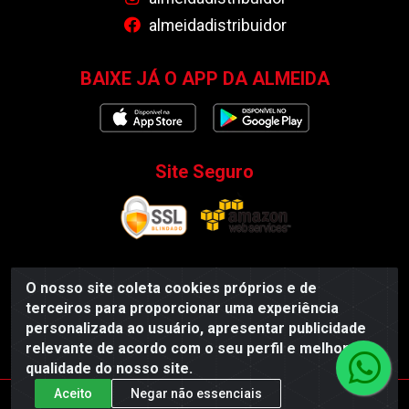
almeidadistribuidor
BAIXE JÁ O APP DA ALMEIDA
Site Seguro
O nosso site coleta cookies próprios e de
Almeida Distribuidor - Rodovia BR 104, S/N, Centro -
terceiros para proporcionar uma experiência
Esperança/PB - CEP 58135-000 - CNPJ
personalizada ao usuário, apresentar publicidade
35.419.548/0001-55
relevante de acordo com o seu perfil e melhorar a
qualidade do nosso site.
Aceito
Negar não essenciais