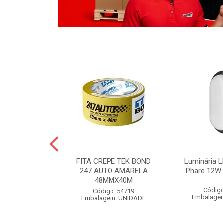
LO BOLA
FITA CREPE TEK BOND
Luminária L
 POLIDO 1KG
247 AUTO AMARELA
Phare 12W 
48MMX40M
o: 54826
Código
Código: 54719
m: UNIDADE
Embalage
Embalagem: UNIDADE