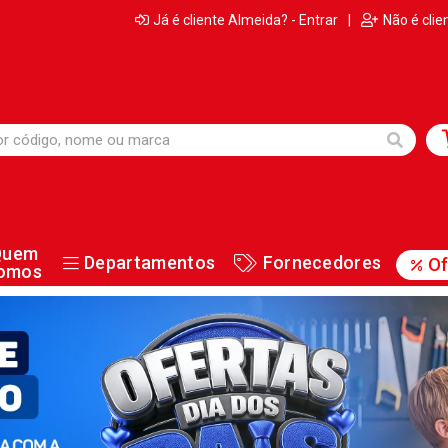
Já é cliente Almeida? - Entrar
|
Não é clie
Quem
Departamentos
Fornecedores
Of
omos