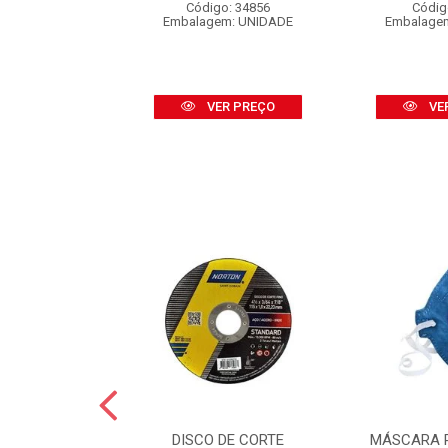
o: 16453
Código: 34856
Códig
 CARTELA C/2
Embalagem: UNIDADE
Embalage
R PREÇO
VER PREÇO
VE
GUA NORTON
DISCO DE CORTE
MÁSCARA 