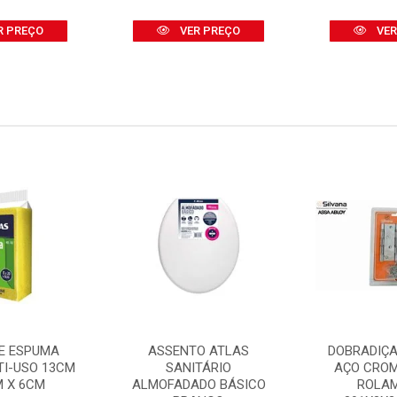
R PREÇO
VER PREÇO
VER
E ESPUMA
ASSENTO ATLAS
DOBRADIÇA
TI-USO 13CM
SANITÁRIO
AÇO CRO
M X 6CM
ALMOFADADO BÁSICO
ROLA