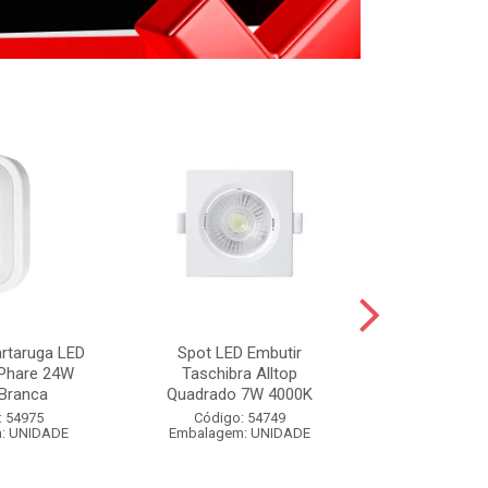
artaruga LED
Spot LED Embutir
FIXA FIO BR
 Phare 24W
Taschibra Alltop
BRANCO 
Branca
Quadrado 7W 4000K
Código:
: 54975
Código: 54749
Embalagem
: UNIDADE
Embalagem: UNIDADE