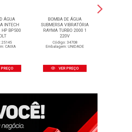
D ÁGUA
BOMBA DE ÁGUA
SALVA P
CA INTECH
SUBMERSA VIBRATÓRIA
SALVABRAS
 HP BP500
RAYMA TURBO 2000 1
S/APLI
OLT
220V
Código:
Embalage
: 25145
Código: 34708
m: CAIXA
Embalagem: UNIDADE
VER
 PREÇO
VER PREÇO