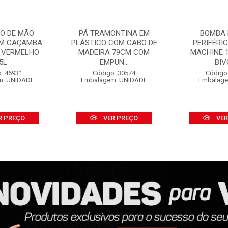
O DE MÃO
PÁ TRAMONTINA EM
BOMBA 
OM CAÇAMBA
PLÁSTICO COM CABO DE
PERIFÉRI
 VERMELHO
MADEIRA 79CM COM
MACHINE 1
5L
EMPUN...
BIV
: 46931
Código: 30574
Código
m: UNIDADE
Embalagem: UNIDADE
Embalage
R PREÇO
VER PREÇO
VER