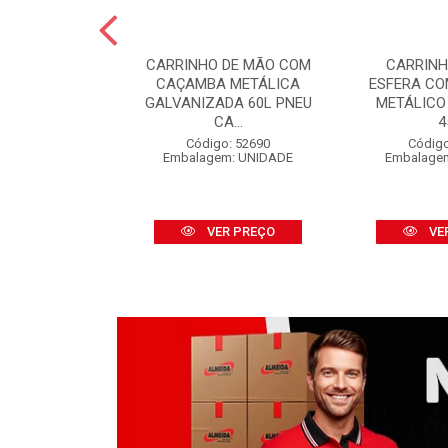
 PINTURA LÃ
CARRINHO DE MÃO COM
CARRINH
FINOX 09CM
CAÇAMBA METÁLICA
ESFERA C
 CABO
GALVANIZADA 60L PNEU
METÁLICO
CA...
4
o: 52316
m: UNIDADE
Código: 52690
Código
Embalagem: UNIDADE
Embalage
R PREÇO
VER PREÇO
VE