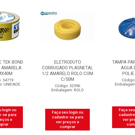
E TEK BOND
ELETRODUTO
TAMPA PAR
O AMARELA
CORRUGADO PLASNETAL
AGUA 
MX40M
1/2 AMARELO ROLO COM
POLIE
C/50M
: 54719
Código
m: UNIDADE
Embalagem
Código: 32596
Embalagem: ROLO
 login ou
Faça seu
Faça seu login ou
e-se para
cadastre
cadastre-se para
reços e
ver pr
ver preços e
prar
com
comprar