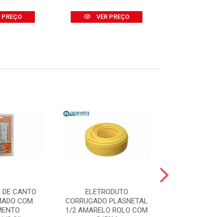
 PREÇO
VER PREÇO
VER
 DE CANTO
ELETRODUTO
TRINCHA
MADO COM
CORRUGADO PLASNETAL
(REF.395/7
MENTO
1/2 AMARELO ROLO COM
GR