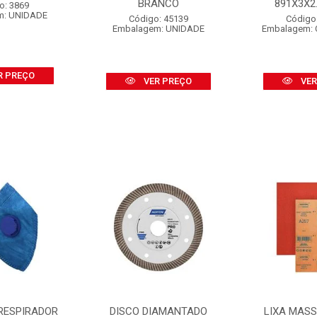
BRANCO
891X3X2.1
o: 3869
m: UNIDADE
Código: 45139
Código
Embalagem: UNIDADE
Embalagem: 
R PREÇO
VER PREÇO
VER
RESPIRADOR
DISCO DIAMANTADO
LIXA MAS