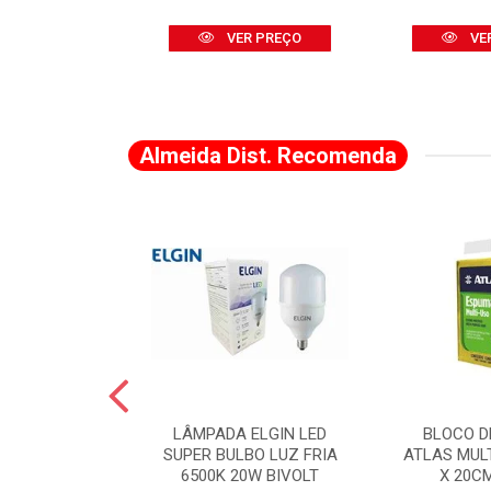
R PREÇO
VER PREÇO
VE
Almeida Dist. Recomenda
A DE CANTO
LÂMPADA ELGIN LED
BLOCO D
VADO 883 X 2
SUPER BULBO LUZ FRIA
ATLAS MUL
LVANA
6500K 20W BIVOLT
X 20C