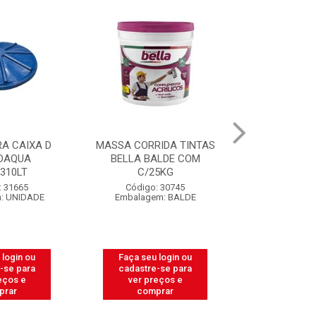
A CAIXA D
MASSA CORRIDA TINTAS
CAIXA PARA
DAQUA
BELLA BALDE COM
PEDREIRO 
.310LT
C/25KG
LIT
: 31665
Código: 30745
Código:
: UNIDADE
Embalagem: BALDE
Embalagem
 login ou
Faça seu login ou
Faça seu 
-se para
cadastre-se para
cadastre
eços e
ver preços e
ver pr
prar
comprar
comp