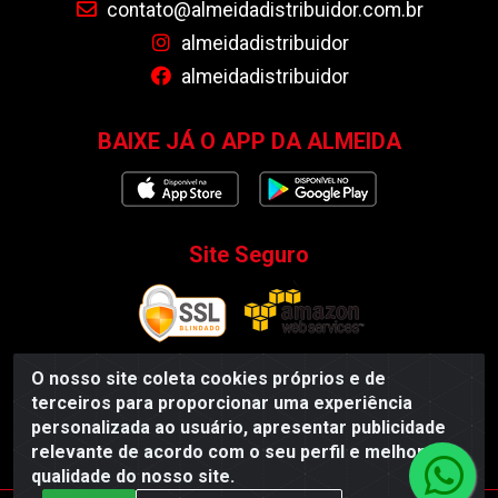
contato@almeidadistribuidor.com.br
almeidadistribuidor
almeidadistribuidor
BAIXE JÁ O APP DA ALMEIDA
Site Seguro
O nosso site coleta cookies próprios e de
terceiros para proporcionar uma experiência
Almeida Distribuidor - Rodovia BR 104, S/N, Centro -
personalizada ao usuário, apresentar publicidade
Esperança/PB - CEP 58135-000 - CNPJ 35.419.548/0001-55
relevante de acordo com o seu perfil e melhorar a
qualidade do nosso site.