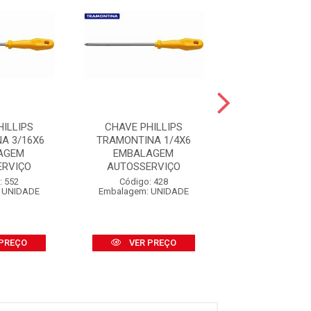
ILLIPS
CHAVE PHILLIPS
CHAVE PHIL
A 3/16X6
TRAMONTINA 1/4X6
TRAMONTINA 
AGEM
EMBALAGEM
EMBALAG
ERVIÇO
AUTOSSERVIÇO
AUTOSSER
: 552
Código: 428
Código: 7
 UNIDADE
Embalagem: UNIDADE
Embalagem: U
PREÇO
VER PREÇO
VER PR