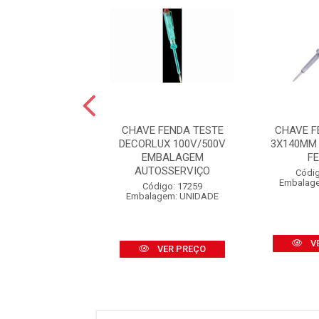
VE PHILLIPS
CHAVE FENDA TESTE
CHAVE F
ASTIL CROMO
DECORLUX 100V/500V
3X140MM 
ÁDIO 3/16X4
EMBALAGEM
F
AGEM AUTOS...
AUTOSSERVIÇO
Códig
Embalag
digo: 14881
Código: 17259
agem: UNIDADE
Embalagem: UNIDADE
V
VER PREÇO
VER PREÇO