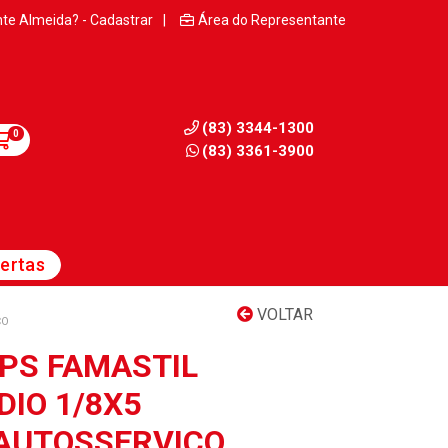
nte Almeida? - Cadastrar
|
Área do Representante
(83) 3344-1300
0
(83) 3361-3900
ertas
VOLTAR
ÇO
IPS FAMASTIL
IO 1/8X5
AUTOSSERVIÇO