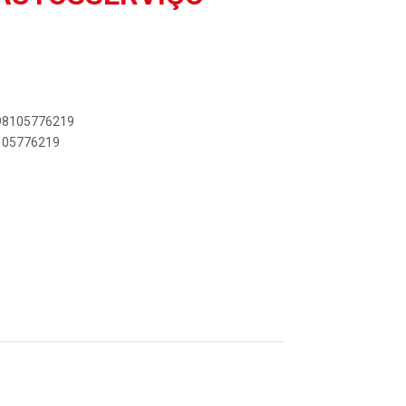
898105776219
8105776219