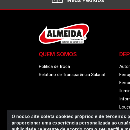
Meus Pedidos
QUEM SOMOS
DE
Política de troca
Auto
Relatório de Transparência Salarial
Ferra
Ferr
Ilumi
Infor
Louça
O nosso site coleta cookies próprios e de terceiros 
proporcionar uma experiência personalizada ao usuár
publicidade relevante de acordo com o seu perfil e m
Almeida Distribuido