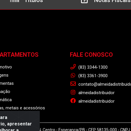
Títulos
Notas Fiscais
PARTAMENTOS
FALE CONOSCO
motivo
(83) 3344-1300
gens
(83) 3361-3900
amentas
contato@almeidadistribuid
nação
almeidadistribuidor
mática
almeidadistribuidor
s, metais e acessórios
para
io, apresentar
elhorar a
r - Rodovia BR 104, S/N, Centro - Esperança/PB - CEP 58135-000 - CNP