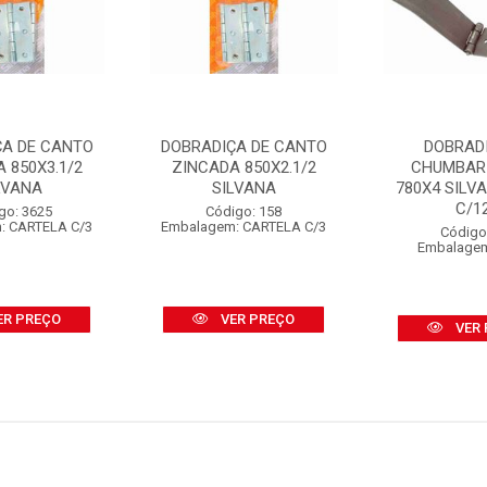
ÇA DE CANTO
DOBRADIÇA DE CANTO
DOBRADI
 850X3.1/2
ZINCADA 850X2.1/2
CHUMBAR
LVANA
SILVANA
780X4 SILV
C/1
go: 3625
Código: 158
: CARTELA C/3
Embalagem: CARTELA C/3
Código
Embalagem
ER PREÇO
VER PREÇO
VER 