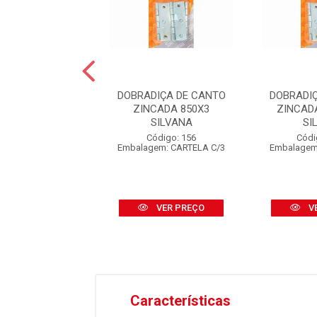
DIÇA DE CANTO
DOBRADIÇA DE CANTO
DOBRADI
CROMADO COM
ZINCADA 850X3
ZINCADA
OLAMENTO
SILVANA
SI
3.1/2X3 SIL...
Código: 156
Códi
Embalagem: CARTELA C/3
Embalagem
digo: 36602
em: CARTELA C/3
VER PREÇO
V
VER PREÇO
Características