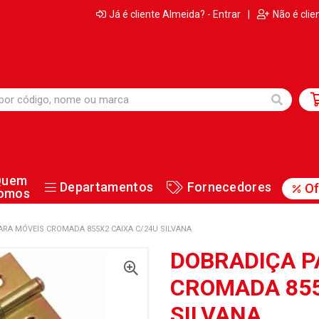
Já é cliente Almeida? - Entrar
|
Não é clie
Quem
Departamentos
Fornecedores
Of
omos
ARA MÓVEIS CROMADA 855X2 CAIXA C/24U SILVANA
DOBRADIÇA P
CROMADA 855
SILVANA