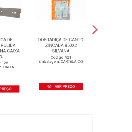
ÇA DE
DOBRADIÇA DE CANTO
DOBRADIÇA DE
 POLIDA
ZINCADA 850X2
ZINCADA 8
ANA CAIXA
SILVANA
SILVANA CAIX
2U
Código: 921
Código: 1
Embalagem: CARTELA C/3
Embalagem: 
: 128
: CAIXA
VER PREÇO
VER PR
PREÇO