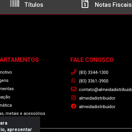
Títulos
Notas Fiscais
PARTAMENTOS
FALE CONOSCO
motivo
(83) 3344-1300
gens
(83) 3361-3900
amentas
contato@almeidadistribuid
nação
almeidadistribuidor
mática
almeidadistribuidor
s, metais e acessórios
para
io, apresentar