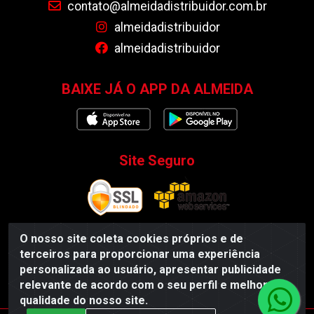
contato@almeidadistribuidor.com.br
almeidadistribuidor
almeidadistribuidor
BAIXE JÁ O APP DA ALMEIDA
Site Seguro
O nosso site coleta cookies próprios e de
terceiros para proporcionar uma experiência
Almeida Distribuidor - Rodovia BR 104, S/N, Centro -
personalizada ao usuário, apresentar publicidade
Esperança/PB - CEP 58135-000 - CNPJ 35.419.548/0001-55
relevante de acordo com o seu perfil e melhorar a
qualidade do nosso site.