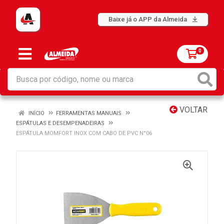
Baixe já o APP da Almeida
0
VOLTAR
INÍCIO
FERRAMENTAS MANUAIS
ESPÁTULAS E DESEMPENADEIRAS
ESPÁTULA MOMFORT INOX COM CABO DE PVC N°06