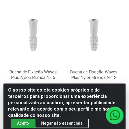
Bucha de Fixação Waves
Bucha de Fixação Waves
Plus Nylon Branca Nº 5
Plus Nylon Branca Nº12
Código: 54659
Código: 54658
O nosso site coleta cookies próprios e de
Embalagem: PACOTE
Embalagem: PACOTE
terceiros para proporcionar uma experiência
personalizada ao usuário, apresentar publicidade
relevante de acordo com o seu perfil e melhorar a
VER PREÇO
VER PREÇO
qualidade do nosso site.
Aceito
Negar não essenciais