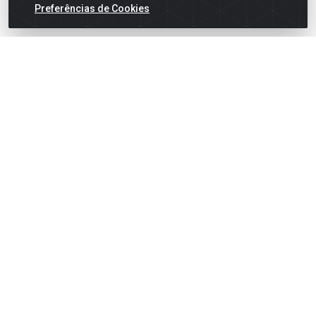
Preferências de Cookies
BUCHA PARA FIXAC?O
BUCHA PARA FIXAC?O
WAVES PLUS NYLON N?06
WAVES PLUS NYLON N?10
PACOTE C/1000
PACOTE C/100
Código: 44870
Código: 44294
Embalagem: PACOTE
Embalagem: PACOTE
VER PREÇO
VER PREÇO