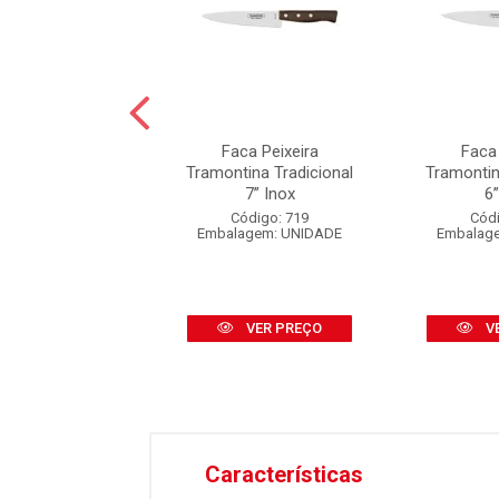
PARA COZINHA
Faca Peixeira
Faca 
TINA INOX N°8
Tramontina Tradicional
Tramontin
7” Inox
6”
ódigo: 1423
Código: 719
Códi
agem: UNIDADE
Embalagem: UNIDADE
Embalag
VER PREÇO
VER PREÇO
V
Características