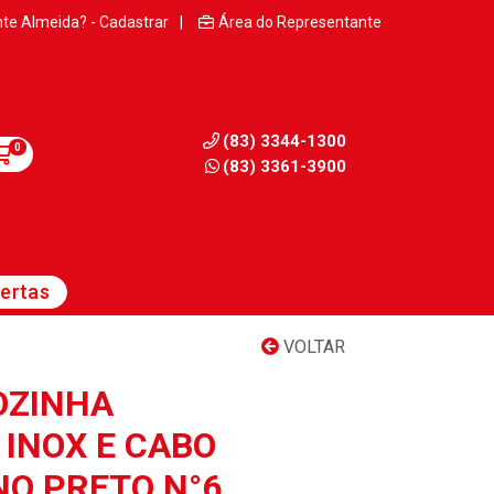
nte Almeida? - Cadastrar
|
Área do Representante
(83) 3344-1300
0
(83) 3361-3900
ertas
VOLTAR
OZINHA
INOX E CABO
NO PRETO N°6