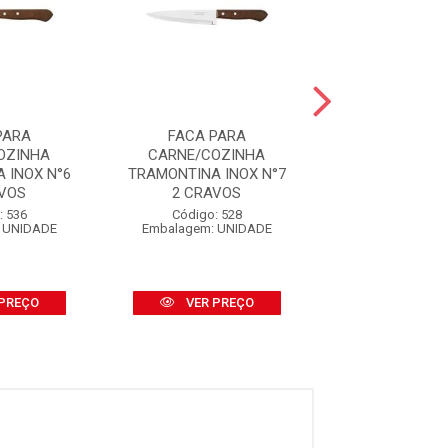
PARA
FACA PARA
FACA PA
OZINHA
CARNE/COZINHA
CARNE/COZ
 INOX N°6
TRAMONTINA INOX N°7
TRAMONTINA I
AVOS
2 CRAVOS
2 CRAVO
: 536
Código: 528
Código: 15
 UNIDADE
Embalagem: UNIDADE
Embalagem: U
PREÇO
VER PREÇO
VER PR