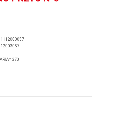
891112003057
1112003057
ARIA* 370