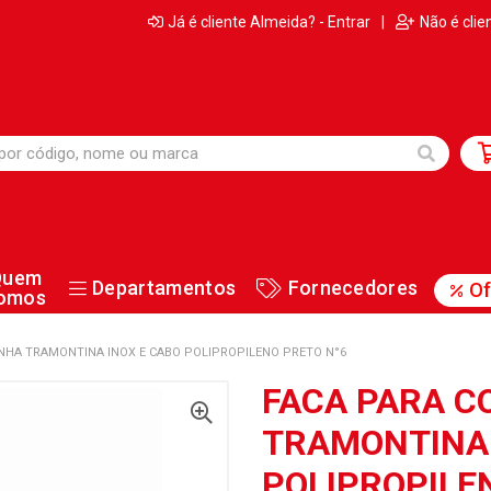
Já é cliente Almeida? - Entrar
|
Não é clie
Quem
Departamentos
Fornecedores
Of
omos
INHA TRAMONTINA INOX E CABO POLIPROPILENO PRETO N°6
FACA PARA C
TRAMONTINA 
POLIPROPILE