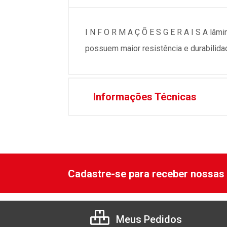
I N F O R M A Ç Õ E S G E R A I S A lâmi
possuem maior resistência e durabilidade
Informações Técnicas
Cadastre-se para receber nossas 
Meus Pedidos