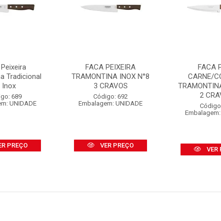
Peixeira
FACA PEIXEIRA
FACA 
a Tradicional
TRAMONTINA INOX N°8
CARNE/C
 Inox
3 CRAVOS
TRAMONTINA
2 CR
go: 689
Código: 692
em: UNIDADE
Embalagem: UNIDADE
Código
Embalagem:
ER PREÇO
VER PREÇO
VER 