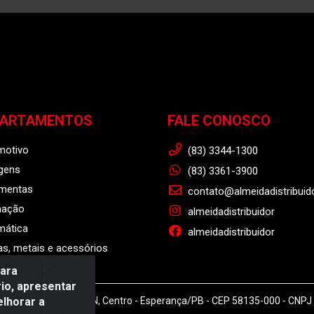
PARTAMENTOS
FALE CONOSCO
motivo
(83) 3344-1300
gens
(83) 3361-3900
amentas
contato@almeidadistribuid
nação
almeidadistribuidor
mática
almeidadistribuidor
s, metais e acessórios
para
io, apresentar
elhorar a
r - Rodovia BR 104, S/N, Centro - Esperança/PB - CEP 58135-000 - CNP