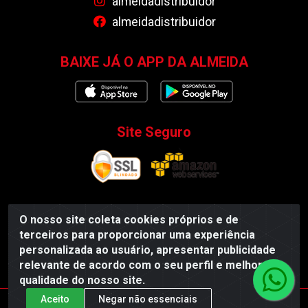
almeidadistribuidor
almeidadistribuidor
BAIXE JÁ O APP DA ALMEIDA
Site Seguro
O nosso site coleta cookies próprios e de
Almeida Distribuidor - Rodovia BR 104, S/N, Centro -
terceiros para proporcionar uma experiência
Esperança/PB - CEP 58135-000 - CNPJ
personalizada ao usuário, apresentar publicidade
35.419.548/0001-55
relevante de acordo com o seu perfil e melhorar a
qualidade do nosso site.
Aceito
Negar não essenciais