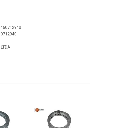
64460712940
460712940
 LTDA