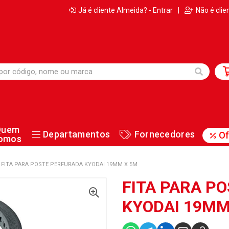
Já é cliente Almeida? - Entrar
|
Não é clie
Quem
Departamentos
Fornecedores
Of
omos
FITA PARA POSTE PERFURADA KYODAI 19MM X 5M
FITA PARA P
KYODAI 19MM