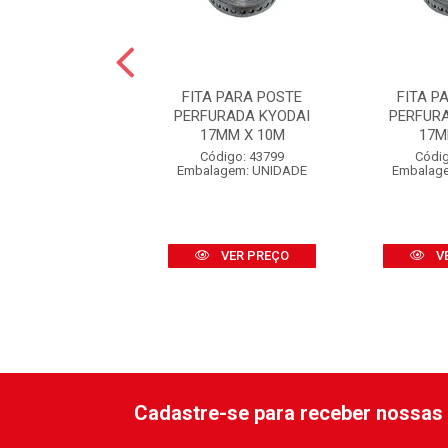
 PARA POSTE
FITA PARA POSTE
FITA P
RADA DE INOX
PERFURADA KYODAI
PERFUR
YODAI 19MM X
17MM X 10M
17M
30M
Código: 43799
Códig
Embalagem: UNIDADE
Embalag
digo: 46972
agem: UNIDADE
VER PREÇO
V
VER PREÇO
Cadastre-se para receber nossas 