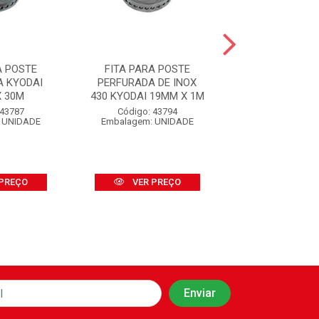
A POSTE
FITA PARA POSTE
FITA PARA 
A KYODAI
PERFURADA DE INOX
PERFURADA D
X 30M
430 KYODAI 19MM X 1M
JOMARCA 19M
 43787
Código: 43794
Código: 46
 UNIDADE
Embalagem: UNIDADE
Embalagem: U
PREÇO
VER PREÇO
VER PR