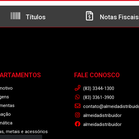
Títulos
Notas Fiscais
PARTAMENTOS
FALE CONOSCO
motivo
(83) 3344-1300
gens
(83) 3361-3900
amentas
contato@almeidadistribuid
nação
almeidadistribuidor
mática
almeidadistribuidor
s, metais e acessórios