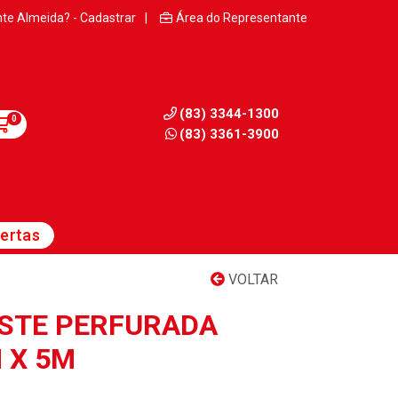
nte Almeida? - Cadastrar
|
Área do Representante
(83) 3344-1300
0
(83) 3361-3900
ertas
VOLTAR
OSTE PERFURADA
 X 5M