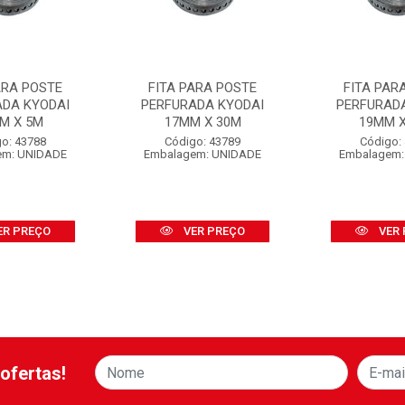
ARA POSTE
FITA PARA POSTE
FITA PAR
ADA KYODAI
PERFURADA KYODAI
PERFURAD
M X 5M
17MM X 30M
19MM 
o: 43788
Código: 43789
Código:
em: UNIDADE
Embalagem: UNIDADE
Embalagem:
ER PREÇO
VER PREÇO
VER 
ofertas!