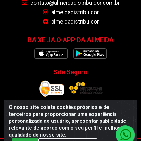
contato@almeidadistribuidor.com.br
almeidadistribuidor
almeidadistribuidor
BAIXE JÁ O APP DA ALMEIDA
Site Seguro
O nosso site coleta cookies próprios e de
terceiros para proporcionar uma experiência
Almeida Distribuidor - Rodovia BR 104, S/N, Centro -
personalizada ao usuário, apresentar publicidade
Esperança/PB - CEP 58135-000 - CNPJ 35.419.548/0001-55
relevante de acordo com o seu perfil e melhorar a
qualidade do nosso site.