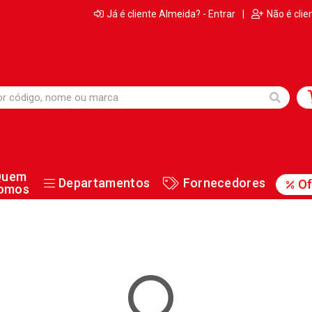
Já é cliente Almeida? - Entrar
|
Não é clie
Quem
Departamentos
Fornecedores
Of
omos