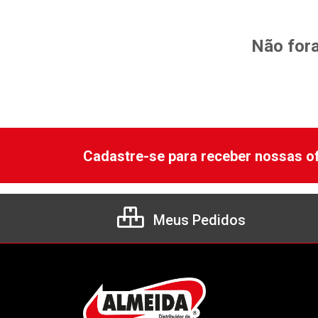
Não fora
Cadastre-se para receber nossas of
Meus Pedidos