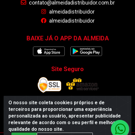
contato@almeidadistribuidor.com.br
almeidadistribuidor
almeidadistribuidor
BAIXE JÁ O APP DA ALMEIDA
Site Seguro
O nosso site coleta cookies próprios e de
terceiros para proporcionar uma experiência
Almeida Distribuidor - Rodovia BR 104, S/N, Centro -
personalizada ao usuário, apresentar publicidade
Esperança/PB - CEP 58135-000 - CNPJ 35.419.548/0001-55
relevante de acordo com o seu perfil e melhorar a
qualidade do nosso site.