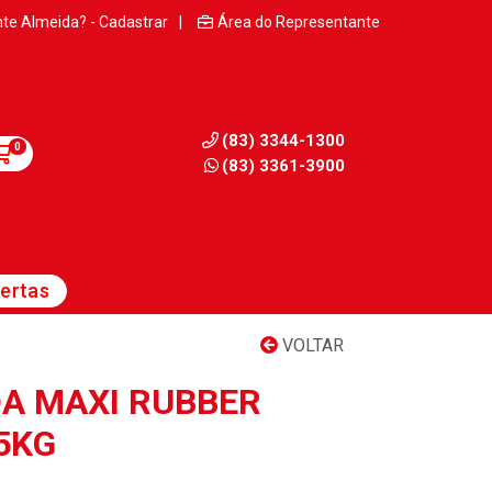
nte Almeida? - Cadastrar
|
Área do Representante
(83) 3344-1300
0
(83) 3361-3900
ertas
VOLTAR
A MAXI RUBBER
25KG