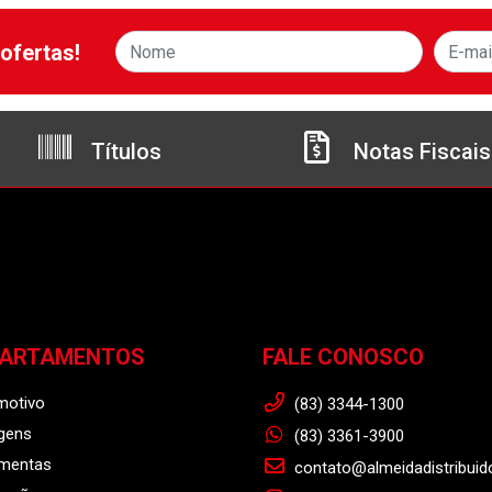
ofertas!
Títulos
Notas Fiscais
PARTAMENTOS
FALE CONOSCO
motivo
(83) 3344-1300
gens
(83) 3361-3900
amentas
contato@almeidadistribuid