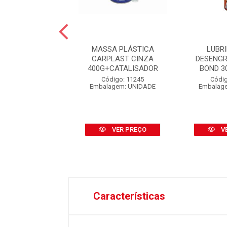
DA DE PEDRA
MASSA PLÁSTICA
LUBR
VED CINZA 1KG
CARPLAST CINZA
DESENGR
400G+CATALISADOR
BOND 3
digo: 46464
Código: 11245
Códig
agem: UNIDADE
Embalagem: UNIDADE
Embalag
VER PREÇO
VER PREÇO
V
Características