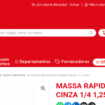
Já é cliente Almeida? - Entrar
|
Não é clie
Quem
Departamentos
Fornecedores
Of
omos
S, ÓLEOS E ADITIVOS
MASSA RAPIDA MAXI RUBBER CINZA 1/4 1,25KG
MASSA RAPID
CINZA 1/4 1,