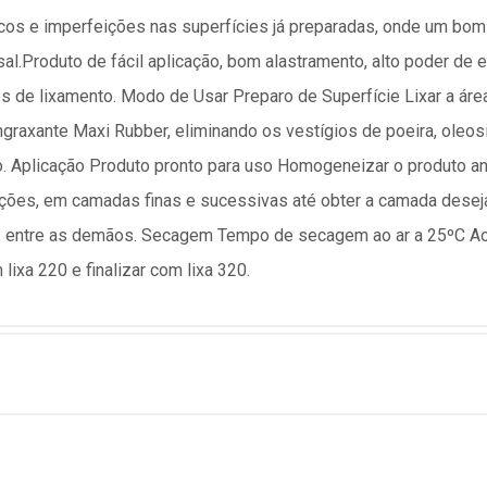
cos e imperfeições nas superfícies já preparadas, onde um bom
l.Produto de fácil aplicação, bom alastramento, alto poder de e
e lixamento. Modo de Usar Preparo de Superfície Lixar a área 
graxante Maxi Rubber, eliminando os vestígios de poeira, oleo
Aplicação Produto pronto para uso Homogeneizar o produto ant
ições, em camadas finas e sucessivas até obter a camada desej
os entre as demãos. Secagem Tempo de secagem ao ar a 25ºC Ao t
ixa 220 e finalizar com lixa 320.