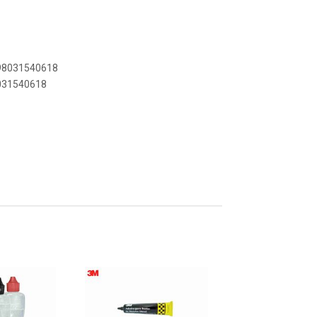
898031540618
8031540618