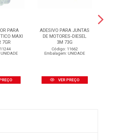
DOR PARA
ADESIVO PARA JUNTAS
GRAXA USO 
TICO MAXI
DE MOTORES-DIESEL
MUNDIAL PRI
R 7GR
3M 73G
Código: 41
 11244
Código: 11662
Embalagem: U
 UNIDADE
Embalagem: UNIDADE
PREÇO
VER PREÇO
VER PR