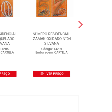
SIDENCIAL
NÚMERO RESIDENCIAL
NÚMERO RESID
QUELADO
ZAMAK OXIDADO N°04
ZAMAK OXIDAD
LVANA
SILVANA
SILVAN
 14285
Código: 14291
Código: 18
 CARTELA
Embalagem: CARTELA
Embalagem: C
PREÇO
VER PREÇO
VER PR