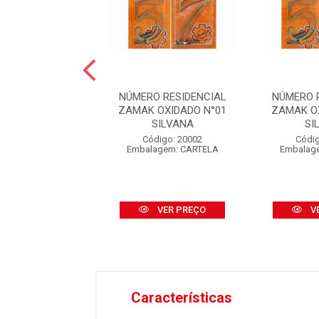
O RESIDENCIAL
NÚMERO RESIDENCIAL
NÚMERO 
CM MÉDIO PRATA
ZAMAK OXIDADO N°01
ZAMAK O
DO 12,5CM N°4
SILVANA
SI
digo: 43085
Código: 20002
Códig
agem: CARTELA
Embalagem: CARTELA
Embalag
VER PREÇO
VER PREÇO
V
Características