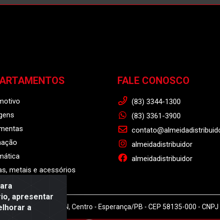
PARTAMENTOS
FALE CONOSCO
motivo
(83) 3344-1300
gens
(83) 3361-3900
amentas
contato@almeidadistribuid
nação
almeidadistribuidor
mática
almeidadistribuidor
s, metais e acessórios
para
io, apresentar
elhorar a
r - Rodovia BR 104, S/N, Centro - Esperança/PB - CEP 58135-000 - CNP