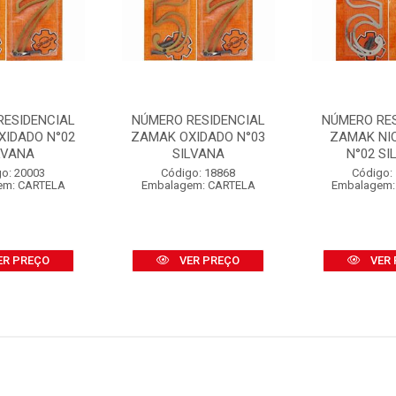
RESIDENCIAL
NÚMERO RESIDENCIAL
NÚMERO RE
XIDADO N°02
ZAMAK OXIDADO N°03
ZAMAK NI
LVANA
SILVANA
N°02 SI
o: 20003
Código: 18868
Código:
em: CARTELA
Embalagem: CARTELA
Embalagem:
ER PREÇO
VER PREÇO
VER 