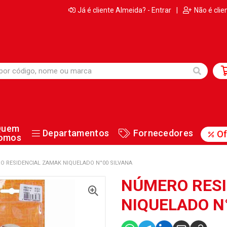
Já é cliente Almeida? - Entrar
|
Não é clie
Quem
Departamentos
Fornecedores
Of
omos
O RESIDENCIAL ZAMAK NIQUELADO N°00 SILVANA
NÚMERO RESI
NIQUELADO N