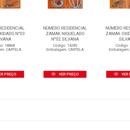
RESIDENCIAL
NÚMERO RESIDENCIAL
NÚMERO RE
XIDADO N°03
ZAMAK NIQUELADO
ZAMAK OXI
LVANA
N°02 SILVANA
SILV
o: 18868
Código: 14285
Código:
em: CARTELA
Embalagem: CARTELA
Embalagem:
ER PREÇO
VER PREÇO
VER 