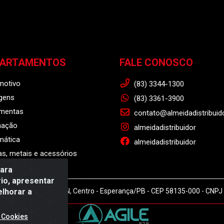
PARTAMENTOS
FALE CONOSCO
motivo
(83) 3344-1300
gens
(83) 3361-3900
amentas
contato@almeidadistribuid
nação
almeidadistribuidor
mática
almeidadistribuidor
s, metais e acessórios
para
io, apresentar
elhorar a
r - Rodovia BR 104, S/N, Centro - Esperança/PB - CEP 58135-000 - CNP
 Cookies