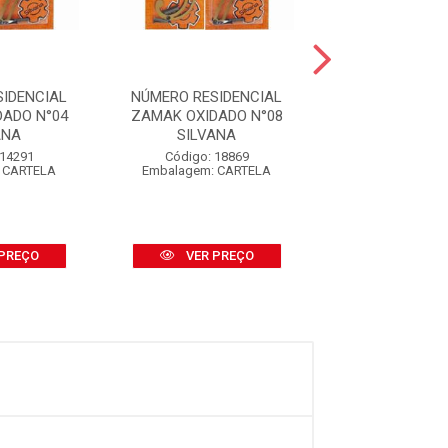
SIDENCIAL
NÚMERO RESIDENCIAL
NÚMERO RESID
DADO N°04
ZAMAK OXIDADO N°08
ZAMAK NIQU
ANA
SILVANA
N°01 SILV
 14291
Código: 18869
Código: 14
 CARTELA
Embalagem: CARTELA
Embalagem: C
PREÇO
VER PREÇO
VER PR