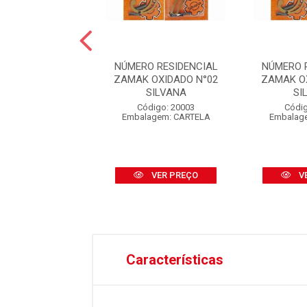
O RESIDENCIAL
NÚMERO RESIDENCIAL
NÚMERO 
 OXIDADO N°00
ZAMAK OXIDADO N°02
ZAMAK O
SILVANA
SILVANA
SI
digo: 20001
Código: 20003
Códig
agem: CARTELA
Embalagem: CARTELA
Embalag
VER PREÇO
VER PREÇO
V
Características