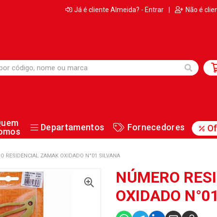
Já é cliente Almeida? - Entrar
|
Não é clie
Quem
Departamentos
Fornecedores
Of
omos
O RESIDENCIAL ZAMAK OXIDADO N°01 SILVANA
NÚMERO RESI
OXIDADO N°0