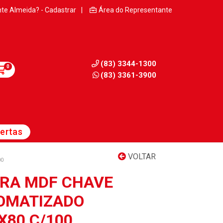
nte Almeida? - Cadastrar
|
Área do Representante
(83) 3344-1300
0
(83) 3361-3900
ertas
VOLTAR
00
RA MDF CHAVE
ROMATIZADO
X80 C/100