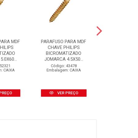
PARA MDF
PARAFUSO PARA MDF
PARAFUSO PA
HILIPS
CHAVE PHILIPS
CHAVE PHI
TIZADO
BICROMATIZADO
BICROMATI
.0X60...
JOMARCA 4.5X50...
JOMARCA 4.0X
 52321
Código: 43478
Código: 31
: CAIXA
Embalagem: CAIXA
Embalagem: 
PREÇO
VER PREÇO
VER PR