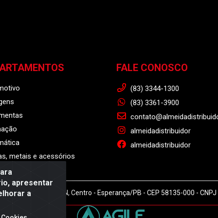
PARTAMENTOS
FALE CONOSCO
motivo
(83) 3344-1300
gens
(83) 3361-3900
amentas
contato@almeidadistribuid
nação
almeidadistribuidor
mática
almeidadistribuidor
s, metais e acessórios
para
io, apresentar
elhorar a
r - Rodovia BR 104, S/N, Centro - Esperança/PB - CEP 58135-000 - CNP
 Cookies