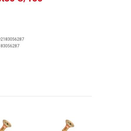
892183056287
2183056287