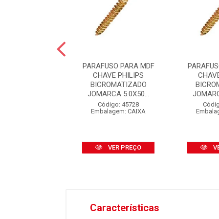
USO PARA MDF
PARAFUSO PARA MDF
PARAFUS
VE PHILIPS
CHAVE PHILIPS
CHAVE
ROMATIZADO
BICROMATIZADO
BICRO
RCA 5.0X40...
JOMARCA 5.0X50...
JOMARCA
digo: 46219
Código: 45728
Códig
lagem: CAIXA
Embalagem: CAIXA
Embala
VER PREÇO
VER PREÇO
V
Características