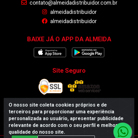
contato@almeidadistribuidor.com.br
almeidadistribuidor
almeidadistribuidor
BAIXE JÁ O APP DA ALMEIDA
Site Seguro
O nosso site coleta cookies próprios e de
terceiros para proporcionar uma experiência
Almeida Distribuidor - Rodovia BR 104, S/N, Centro -
personalizada ao usuário, apresentar publicidade
Esperança/PB - CEP 58135-000 - CNPJ 35.419.548/0001-55
relevante de acordo com o seu perfil e melhorar a
qualidade do nosso site.