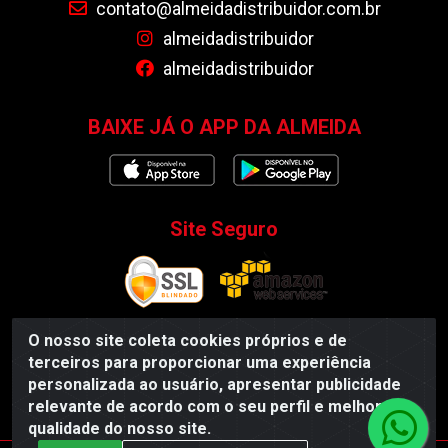
contato@almeidadistribuidor.com.br
almeidadistribuidor
almeidadistribuidor
BAIXE JÁ O APP DA ALMEIDA
Site Seguro
O nosso site coleta cookies próprios e de
terceiros para proporcionar uma experiência
Almeida Distribuidor - Rodovia BR 104, S/N, Centro -
personalizada ao usuário, apresentar publicidade
Esperança/PB - CEP 58135-000 - CNPJ 35.419.548/0001-55
relevante de acordo com o seu perfil e melhorar a
qualidade do nosso site.