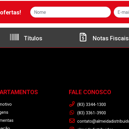
ofertas!
Títulos
Notas Fiscais
PARTAMENTOS
FALE CONOSCO
motivo
(83) 3344-1300
gens
(83) 3361-3900
amentas
contato@almeidadistribuid
nação