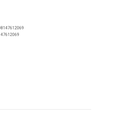
908147612069
8147612069