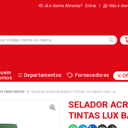
Já é cliente Almeida? - Entrar
|
Não é clie
Quem
Departamentos
Fornecedores
Of
omos
OR PARA PAREDE
SELADOR ACRÍLICA BRANCO TINTAS LUX BALDE COM 15L
SELADOR ACR
TINTAS LUX 