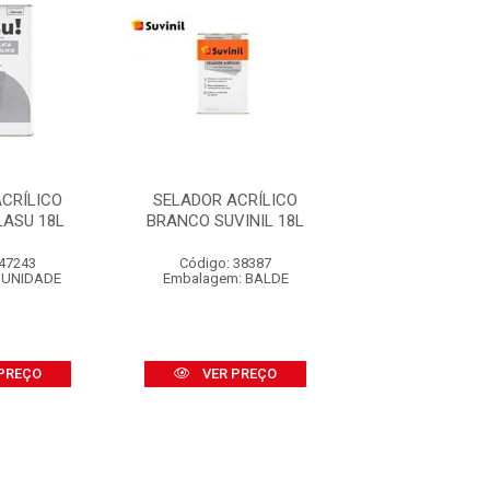
CRÍLICO
SELADOR ACRÍLICO
SELADOR ACR
ASU 18L
BRANCO SUVINIL 18L
TINTAS BELLA
GALÃO 3,
 47243
Código: 38387
Código: 33
 UNIDADE
Embalagem: BALDE
Embalagem: U
PREÇO
VER PREÇO
VER PR