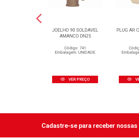
 SOLDÁVEL E
JOELHO 90 SOLDAVEL
PLUG AR 
CÁVEL (LR)
AMANCO DN25
NCO 20X1/2
Código: 741
Códig
ódigo: 864
Embalagem: UNIDADE
Embalag
agem: UNIDADE
VER PREÇO
VER PREÇO
V
Cadastre-se para receber nossas 