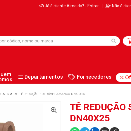
Já é cliente Almeida? - Entrar
|
Não é clie
Quem
Departamentos
Fornecedores
Of
omos
UA FRIA
TÊ REDUÇÃO SOLDÁVEL AMANCO DN40X25
TÊ REDUÇÃO
DN40X25