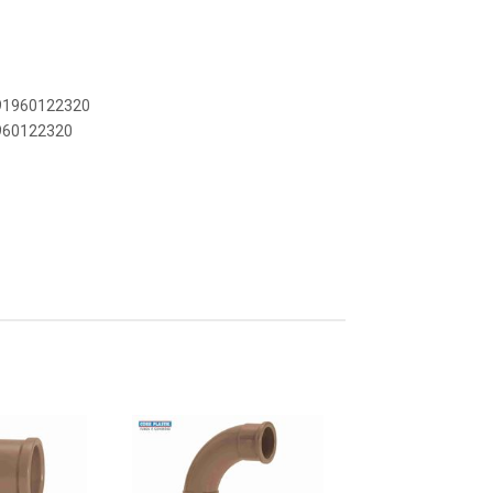
891960122320
1960122320