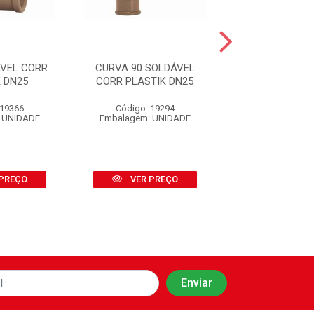
AVEL CORR
CURVA 90 SOLDÁVEL
JOELHO 90 SO
 DN25
CORR PLASTIK DN25
CORR PLASTI
 19366
Código: 19294
Código: 19
 UNIDADE
Embalagem: UNIDADE
Embalagem: U
PREÇO
VER PREÇO
VER PR