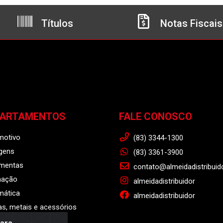
Títulos
Notas Fiscais
PARTAMENTOS
FALE CONOSCO
motivo
(83) 3344-1300
gens
(83) 3361-3900
amentas
contato@almeidadistribuid
nação
almeidadistribuidor
mática
almeidadistribuidor
s, metais e acessórios