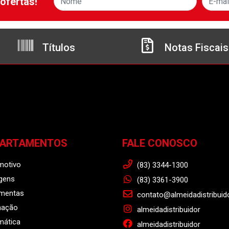
ofertas!
Títulos
Notas Fiscais
PARTAMENTOS
FALE CONOSCO
motivo
(83) 3344-1300
gens
(83) 3361-3900
amentas
contato@almeidadistribuid
nação
almeidadistribuidor
mática
almeidadistribuidor