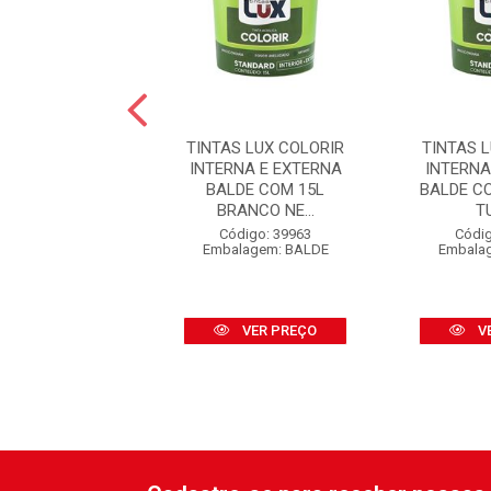
NTAS BELLA
TINTAS LUX COLORIR
TINTAS 
MICO ACRÍLICA
INTERNA E EXTERNA
INTERNA
IOR GALÃO 3,0L
BALDE COM 15L
BALDE C
RANCO G...
BRANCO NE...
TU
digo: 30722
Código: 39963
Códig
agem: UNIDADE
Embalagem: BALDE
Embala
VER PREÇO
VER PREÇO
V