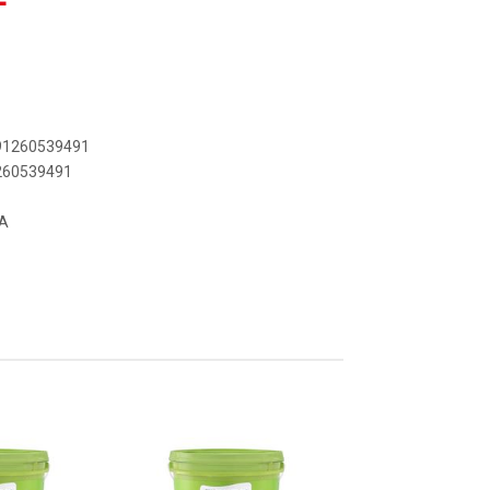
891260539491
1260539491
.A