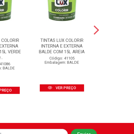
 COLORIR
TINTAS LUX COLORIR
TINTAS LUX C
 EXTERNA
INTERNA E EXTERNA
INTERNA E E
15L VERDE
BALDE COM 15L AREIA
BALDE COM 15
..
PERS...
Código: 41105
Embalagem: BALDE
 41086
Código: 41
: BALDE
Embalagem: 
VER PREÇO
PREÇO
VER PR