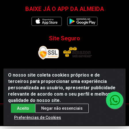
BAIXE JÁ O APP DA ALMEIDA
Site Seguro
O nosso site coleta cookies próprios e de
Almeida Distribuidor - Rodovia BR 104, S/N, Centro -
terceiros para proporcionar uma experiência
Esperança/PB - CEP 58135-000 - CNPJ
personalizada ao usuário, apresentar publicidade
35.419.548/0001-55
relevante de acordo com o seu perfil e melhorar a
qualidade do nosso site.
Aceito
Negar não essenciais
Preferências de Cookies