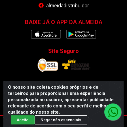
almeidadistribuidor
BAIXE JÁ O APP DA ALMEIDA
Site Seguro
O nosso site coleta cookies próprios e de
Almeida Distribuidor - Rodovia BR 104, S/N, Centro -
terceiros para proporcionar uma experiência
Esperança/PB - CEP 58135-000 - CNPJ
personalizada ao usuário, apresentar publicidade
35.419.548/0001-55
relevante de acordo com o seu perfil e melhorar a
qualidade do nosso site.
Aceito
Negar não essenciais