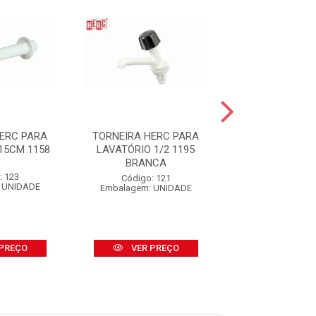
HERC PARA
TORNEIRA HERC PARA
TORNEIRA HER
15CM 1158
LAVATÓRIO 1/2 1195
PARA PIA CO
BRANCA
BICA MÓVEL 
1/2 E ...
: 123
Código: 121
 UNIDADE
Embalagem: UNIDADE
Código: 10
Embalagem: u
PREÇO
VER PREÇO
VER PR