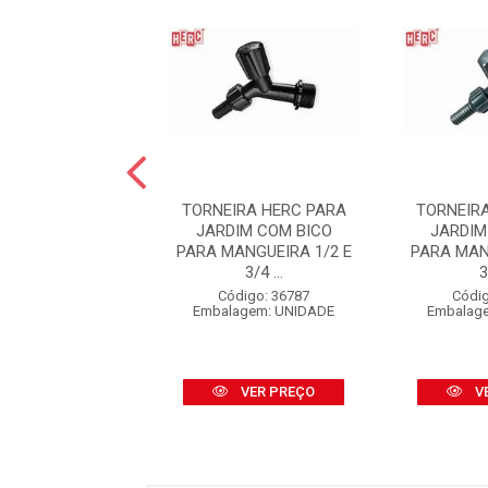
NEIRA HERC
TORNEIRA HERC PARA
TORNEIR
ICA PARA PIA
JARDIM COM BICO
JARDIM
E BICA MÓVEL
PARA MANGUEIRA 1/2 E
PARA MAN
/2 BRANCA
3/4 ...
3
digo: 11133
Código: 36787
Códig
agem: UNIDADE
Embalagem: UNIDADE
Embalag
VER PREÇO
VER PREÇO
V