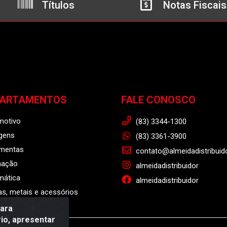
Títulos
Notas Fiscais
PARTAMENTOS
FALE CONOSCO
motivo
(83) 3344-1300
gens
(83) 3361-3900
amentas
contato@almeidadistribuid
nação
almeidadistribuidor
mática
almeidadistribuidor
s, metais e acessórios
para
io, apresentar