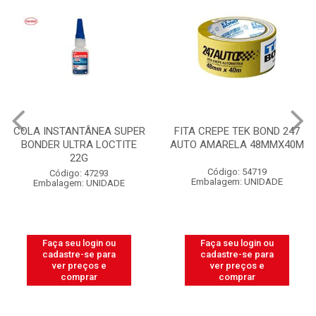
ÂNEA SUPER
FITA CREPE TEK BOND 247
ELETRODUTO 
 LOCTITE
AUTO AMARELA 48MMX40M
PLASNETAL 1/
ROLO COM
Código: 54719
7293
Código: 3
Embalagem: UNIDADE
UNIDADE
Embalagem
gin ou
Faça seu login ou
Faça seu lo
e para
cadastre-se para
cadastre-s
os e
ver preços e
ver preç
ar
comprar
compr