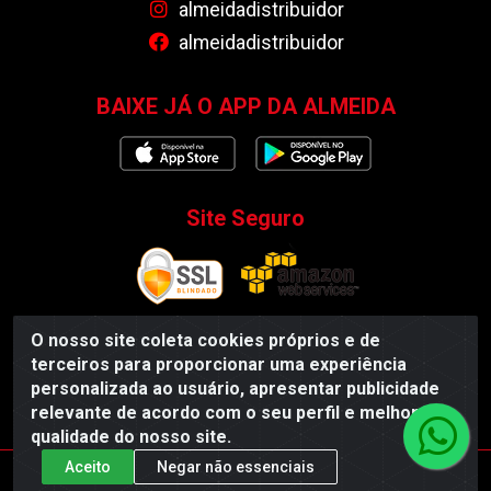
almeidadistribuidor
almeidadistribuidor
BAIXE JÁ O APP DA ALMEIDA
Site Seguro
O nosso site coleta cookies próprios e de
terceiros para proporcionar uma experiência
Almeida Distribuidor - Rodovia BR 104, S/N, Centro -
personalizada ao usuário, apresentar publicidade
Esperança/PB - CEP 58135-000 - CNPJ 35.419.548/0001-55
relevante de acordo com o seu perfil e melhorar a
qualidade do nosso site.
Aceito
Negar não essenciais