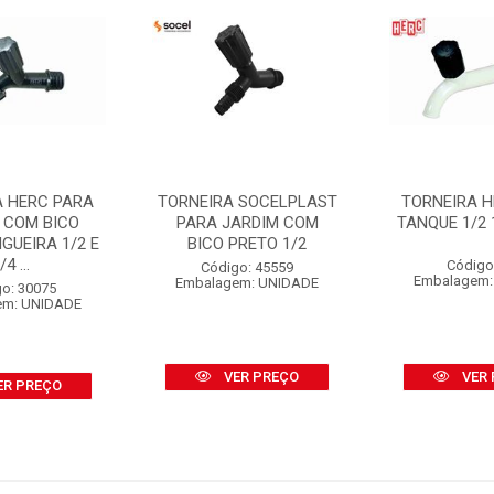
A HERC PARA
TORNEIRA SOCELPLAST
TORNEIRA 
 COM BICO
PARA JARDIM COM
TANQUE 1/2 
GUEIRA 1/2 E
BICO PRETO 1/2
/4 ...
Código
Código: 45559
Embalagem:
Embalagem: UNIDADE
o: 30075
em: UNIDADE
VER PREÇO
VER 
ER PREÇO