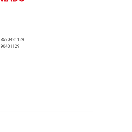
898590431129
8590431129