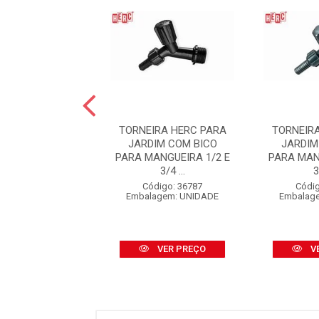
NEIRA HERC
TORNEIRA HERC PARA
TORNEIR
ICA PARA PIA
JARDIM COM BICO
JARDIM
E BICA MÓVEL
PARA MANGUEIRA 1/2 E
PARA MAN
/2 BRANCA
3/4 ...
3
digo: 11133
Código: 36787
Códig
agem: UNIDADE
Embalagem: UNIDADE
Embalag
VER PREÇO
VER PREÇO
V