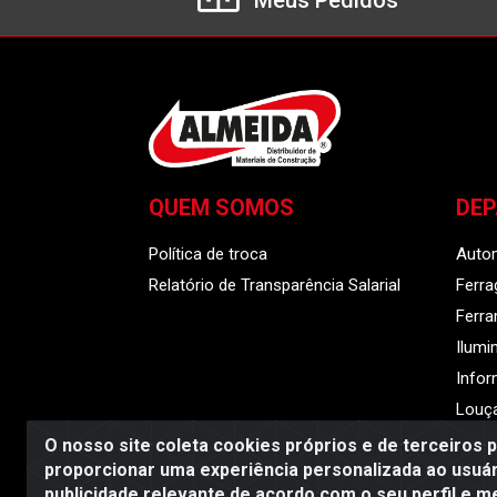
Meus Pedidos
QUEM SOMOS
DE
Política de troca
Auto
Relatório de Transparência Salarial
Ferra
Ferr
Ilumi
Infor
Louça
O nosso site coleta cookies próprios e de terceiros 
proporcionar uma experiência personalizada ao usuár
publicidade relevante de acordo com o seu perfil e m
Almeida Distribuido