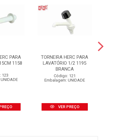
HERC PARA
TORNEIRA HERC PARA
TORNEIRA HER
15CM 1158
LAVATÓRIO 1/2 1195
PARA PIA CO
BRANCA
BICA MÓVEL 
1/2 E ...
: 123
Código: 121
 UNIDADE
Embalagem: UNIDADE
Código: 10
Embalagem: u
PREÇO
VER PREÇO
VER PR