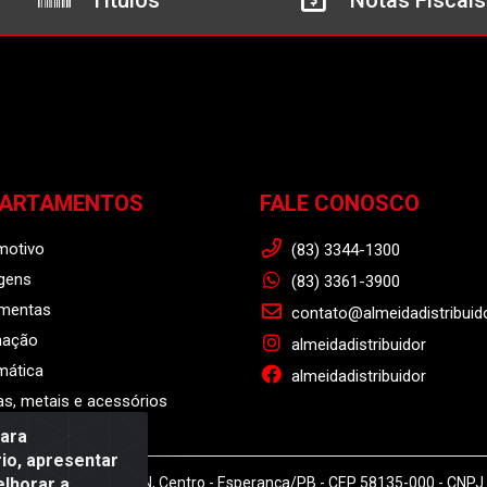
Títulos
Notas Fiscais
PARTAMENTOS
FALE CONOSCO
motivo
(83) 3344-1300
gens
(83) 3361-3900
amentas
contato@almeidadistribuid
nação
almeidadistribuidor
mática
almeidadistribuidor
s, metais e acessórios
para
io, apresentar
elhorar a
r - Rodovia BR 104, S/N, Centro - Esperança/PB - CEP 58135-000 - CNP