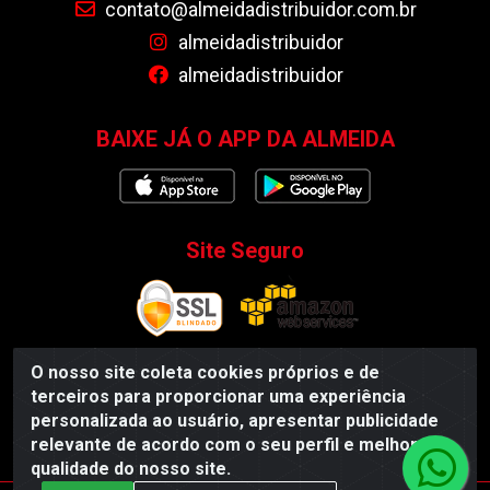
contato@almeidadistribuidor.com.br
almeidadistribuidor
almeidadistribuidor
BAIXE JÁ O APP DA ALMEIDA
Site Seguro
O nosso site coleta cookies próprios e de
terceiros para proporcionar uma experiência
Almeida Distribuidor - Rodovia BR 104, S/N, Centro -
personalizada ao usuário, apresentar publicidade
Esperança/PB - CEP 58135-000 - CNPJ 35.419.548/0001-55
relevante de acordo com o seu perfil e melhorar a
qualidade do nosso site.